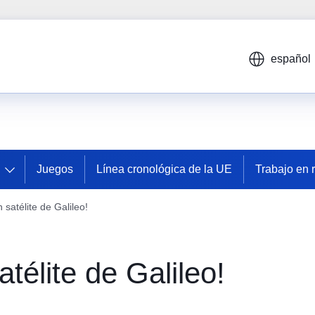
español
Juegos
Línea cronológica de la UE
Trabajo en 
satélite de Galileo!
télite de Galileo!