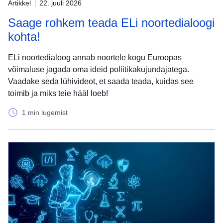
Artikkel
22. juuli 2026
Saage rohkem teada ELi noortedialoogi
kohta!
ELi noortedialoog annab noortele kogu Euroopas
võimaluse jagada oma ideid poliitikakujundajatega.
Vaadake seda lühivideot, et saada teada, kuidas see
toimib ja miks teie hääl loeb!
1 min lugemist