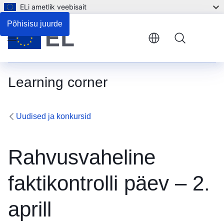
ELi ametlik veebisait
Põhisisu juurde
Menu
Learning corner
Uudised ja konkursid
Rahvusvaheline
faktikontrolli päev – 2.
aprill