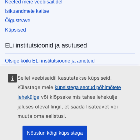
Keeled meie veebisaitidel
Isikuandmete kaitse
Õigusteave
Küpsised
ELi institutsioonid ja asutused
Otsige kõiki ELi institutsioone ja ameteid
Sellel veebisaidil kasutatakse küpsiseid.
Külastage meie
küpsistega seotud põhimõtete
või klõpsake mis tahes lehekülje
lehekülge
jaluses oleval lingil, et saada lisateavet või
muuta oma eelistusi.
Nõustun kõigi küpsistega