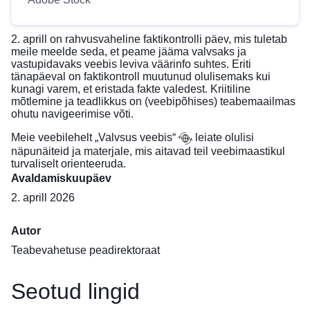
2. aprill on rahvusvaheline faktikontrolli päev, mis tuletab
meile meelde seda, et peame jääma valvsaks ja
vastupidavaks veebis leviva väärinfo suhtes. Eriti
tänapäeval on faktikontroll muutunud olulisemaks kui
kunagi varem, et eristada fakte valedest. Kriitiline
mõtlemine ja teadlikkus on (veebipõhises) teabemaailmas
ohutu navigeerimise võti.
Meie veebilehelt
„Valvsus veebis“
leiate olulisi
näpunäiteid ja materjale, mis aitavad teil veebimaastikul
turvaliselt orienteeruda.
Avaldamiskuupäev
2. aprill 2026
Autor
Teabevahetuse peadirektoraat
Seotud lingid