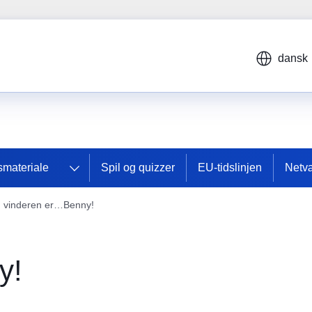
dansk
smateriale
Spil og quizzer
EU-tidslinjen
Netv
 vinderen er…Benny!
y!