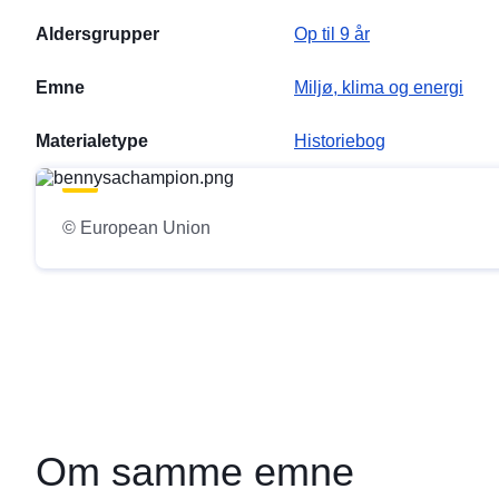
Aldersgrupper
Op til 9 år
Emne
Miljø, klima og energi
Materialetype
Historiebog
© European Union
Om samme emne