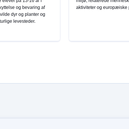
 elever på 13-16 år i
miljø, relaterede mennesk
yttelse og bevaring af
aktiviteter og europæiske p
vilde dyr og planter og
urlige levesteder.