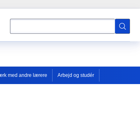
Søgning
Søgning
ærk med andre lærere
Arbejd og studér