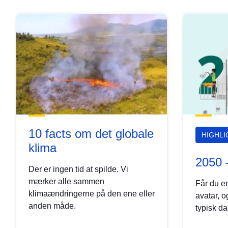
10 facts om det globale
HIGHL
klima
2050 –
Der er ingen tid at spilde. Vi
mærker alle sammen
Får du e
klimaændringerne på den ene eller
avatar, 
anden måde.
typisk da