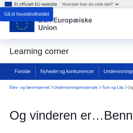
Et officielt EU-website
Hvordan kan du vide det?
Gå til hovedindholdet
Learning corner
Forside
Nyheder og konkurrencer
Undervisning
Elev- og lærerhjørnet
Undervisningsmateriale
Tom og Lila
Og
Og vinderen er…Benn