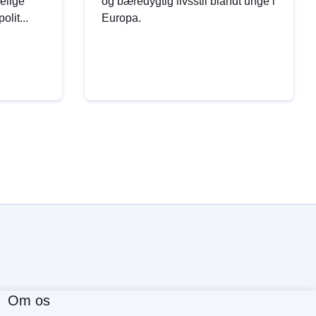
elige
og bæredygtig livsstil blandt unge i
olit...
Europa.
Om os