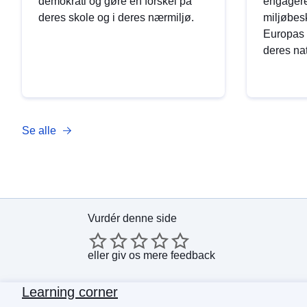
demokrati og gøre en forskel på
engagere
deres skole og i deres nærmiljø.
miljøbesk
Europas 
deres nat
Se alle
Vurdér denne side
eller
giv os mere feedback
Learning corner