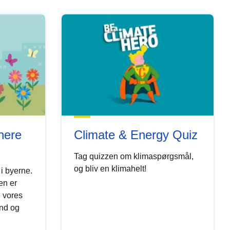
nnere
Climate & Energy Quiz
Tag quizzen om klimaspørgsmål,
og bliv en klimahelt!
 i byerne.
en er
, vores
and og