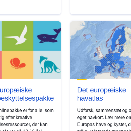
uropæiske
Det europæiske
beskyttelsespakke
havatlas
linepakke er for alle, som
Udforsk, sammensæt og op
ig efter kreative
eget havkort. Lær mere o
sesressourcer, der kan
Europas have og kyster, 