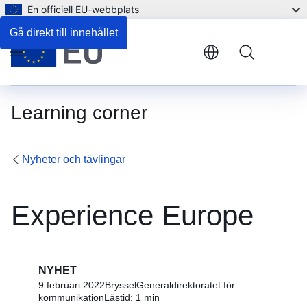
En officiell EU-webbplats
Gå direkt till innehållet
Menu
Learning corner
Nyheter och tävlingar
Experience Europe
NYHET
9 februari 2022
Bryssel
Generaldirektoratet för
kommunikation
Lästid: 1 min