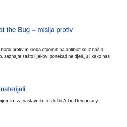
t the Bug – misija protiv
o borbi protiv mikroba otpornih na antibiotike iz naših
lo, saznajte zašto lijekovi ponekad ne djeluju i kako nas
aterijali
jernice za nastavnike o izložbi Art in Democracy.