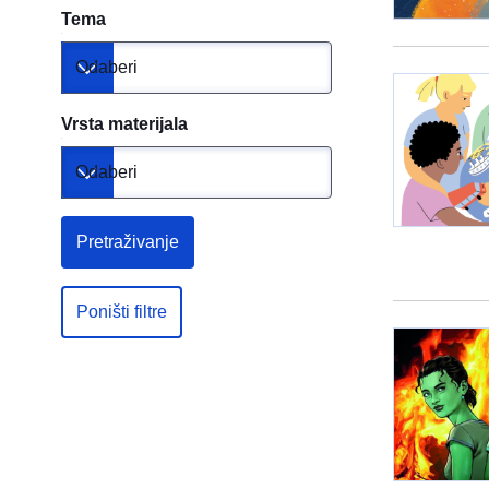
Tema
Odaberi
Toggle dropdown
Vrsta materijala
Odaberi
Toggle dropdown
Pretraživanje
Poništi filtre