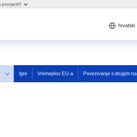
provjeriti?
hrvatski
Igre
Vremeplov EU-a
Povezivanje s drugim n