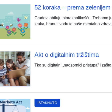
52 koraka – prema zelenijem
Gradovi obiluju bioraznolikošću. Trebamo ju z
zraka, hranu i vodu te naše mentalno zdravlj
Akt o digitalnim tržištima
Tko su digitalni „nadzornici pristupa” i zašto
ISTAKNUTO