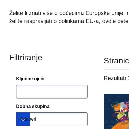
Želite li znati više o počecima Europske unije, n
želite raspravljati o politikama EU-a, ovdje ćete
Filtriranje
Strani
Rezultati
Ključne riječi
Dobna skupina
Odaberi
Toggle dropdown