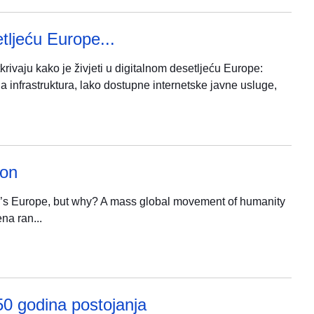
tljeću Europe...
tkrivaju kako je živjeti u digitalnom desetljeću Europe:
na infrastruktura, lako dostupne internetske javne usluge,
ion
day’s Europe, but why? A mass global movement of humanity
na ran...
0 godina postojanja