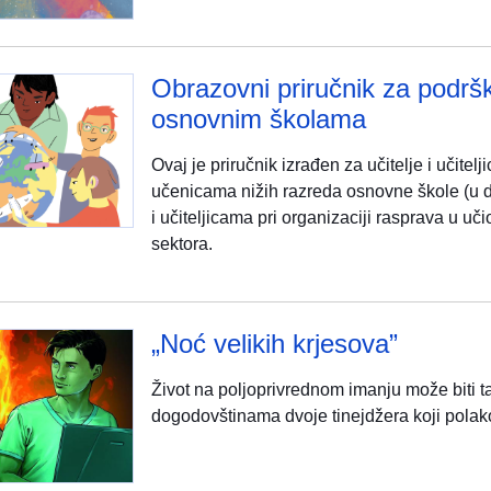
Obrazovni priručnik za podršk
osnovnim školama
Ovaj je priručnik izrađen za učitelje i učite
učenicama nižih razreda osnovne škole (u dob
i učiteljicama pri organizaciji rasprava u uč
sektora.
„Noć velikih krjesova”
Život na poljoprivrednom imanju može biti ta
dogodovštinama dvoje tinejdžera koji polako 