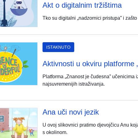
Akt o digitalnim tržištima
Tko su digitalni „nadzornici pristupa” i zašto
ISTAKNUTO
Aktivnosti u okviru platforme
Platforma „Znanost je čudesna” učenicima iz 
najsuvremenijih istraživanja.
Ana uči novi jezik
U ovoj slikovnici pratimo djevojčicu Anu koja
s okolinom.