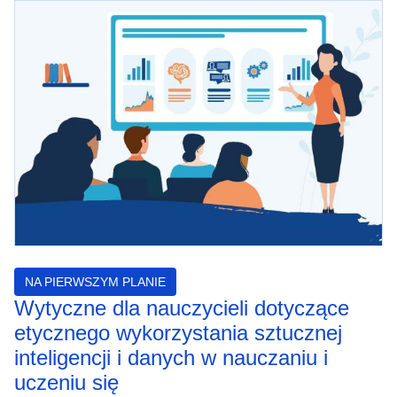
NA PIERWSZYM PLANIE
Wytyczne dla nauczycieli dotyczące
etycznego wykorzystania sztucznej
inteligencji i danych w nauczaniu i
uczeniu się