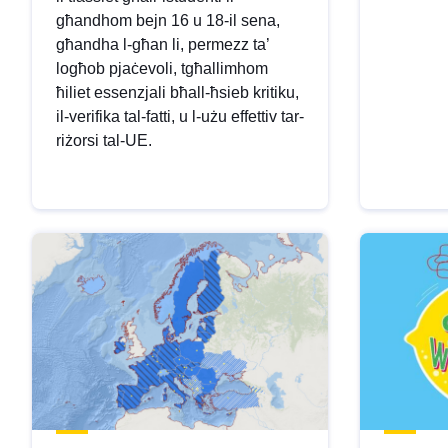
għandhom bejn 16 u 18-il sena,
għandha l-għan li, permezz ta’
logħob pjaċevoli, tgħallimhom
ħiliet essenzjali bħall-ħsieb kritiku,
il-verifika tal-fatti, u l-użu effettiv tar-
riżorsi tal-UE.