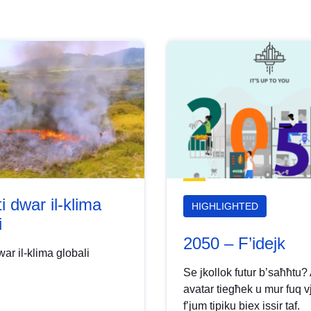
ti dwar il-klima
HIGHLIGHTED
i
2050 – F’idejk
dwar il-klima globali
Se jkollok futur b’saħħtu? 
avatar tiegħek u mur fuq 
f’jum tipiku biex issir taf.