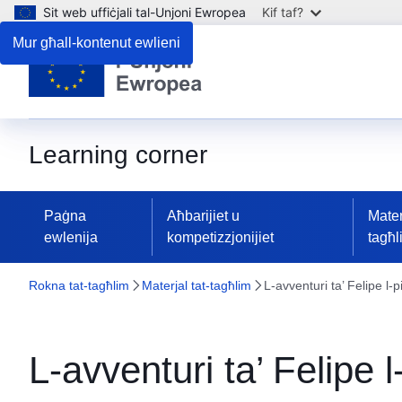
Sit web uffiċjali tal-Unjoni Ewropea
Kif taf?
Mur għall-kontenut ewlieni
Learning corner
Paġna
Aħbarijiet u
Mater
ewlenija
kompetizzjonijiet
tagħl
Rokna tat-tagħlim
Materjal tat-tagħlim
L-avventuri ta’ Felipe l-
L-avventuri ta’ Felipe 