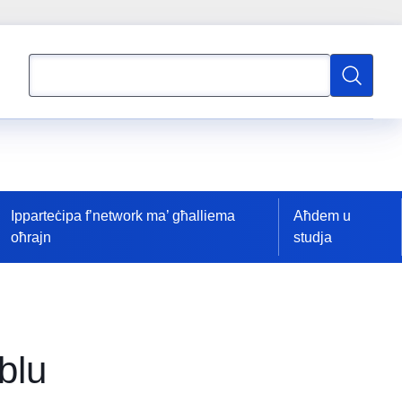
Fittex
Fittex
Ipparteċipa f’network ma’ għalliema
Aħdem u
oħrajn
studja
blu