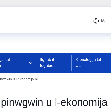
Malti
jal tat-
Ilgħab il-
Kronoloġija tal-
im
logħbiet
UE
pinwgwin u l-ekonomija blu
l-pinwgwin u l-ekonomija 