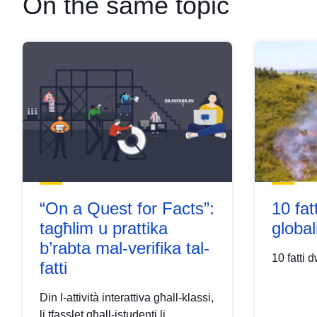
On the same topic
“On a Quest for Facts”:
10 fat
tagħlim u prattika
global
b’rabta mal-verifika tal-
10 fatti 
fatti
Din l-attività interattiva għall-klassi,
li tfasslet għall-istudenti li