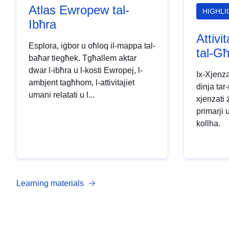
Atlas Ewropew tal-
HIGHL
Ibħra
Attivi
Esplora, iġbor u oħloq il-mappa tal-
tal-G
baħar tiegħek. Tgħallem aktar
dwar l-ibħra u l-kosti Ewropej, l-
Ix-Xjenz
ambjent tagħhom, l-attivitajiet
dinja tar
umani relatati u l...
xjenzati 
primarji 
kollha.
Learning materials