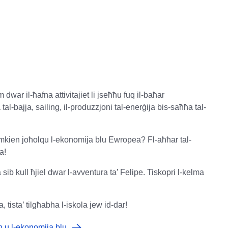
 dwar il-ħafna attivitajiet li jseħħu fuq il-baħar
tal-bajja, sailing, il-produzzjoni tal-enerġija bis-saħħa tal-
imkien joħolqu l-ekonomija blu Ewropea? Fl-aħħar tal-
a!
 sib kull ħjiel dwar l-avventura ta’ Felipe. Tiskopri l-kelma
 tista’ tilgħabha l-iskola jew id-dar!
n u l-ekonomija blu