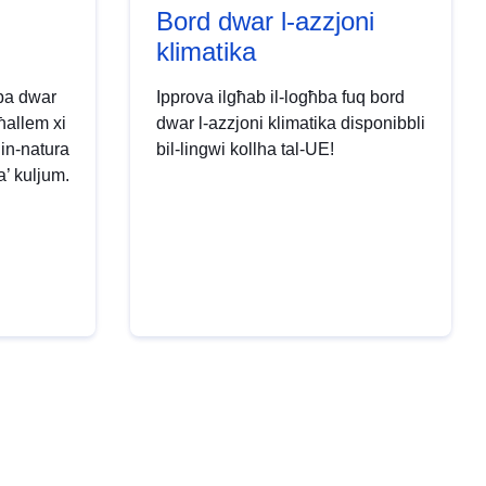
Bord dwar l-azzjoni
klimatika
ħba dwar
Ipprova ilgħab il-logħba fuq bord
għallem xi
dwar l-azzjoni klimatika disponibbli
 in-natura
bil-lingwi kollha tal-UE!
ta’ kuljum.