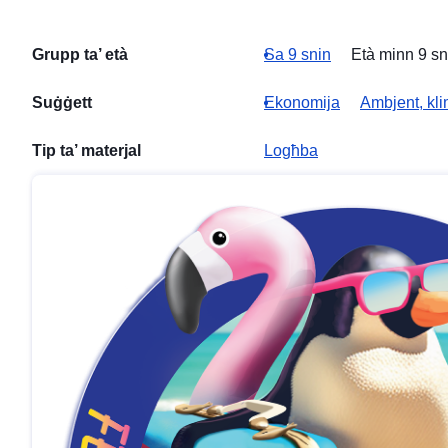
Grupp ta’ età
Sa 9 snin
Età minn 9 sn
Suġġett
Ekonomija
Ambjent, kli
Tip ta’ materjal
Logħba