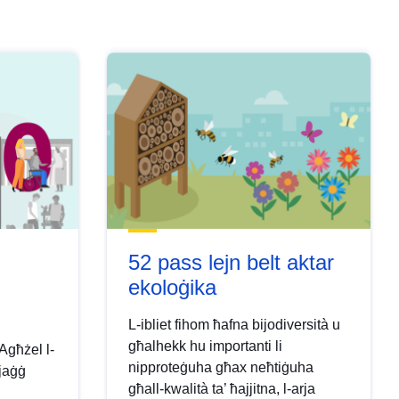
52 pass lejn belt aktar
ekoloġika
L-ibliet fihom ħafna bijodiversità u
għalhekk hu importanti li
Agħżel l-
nipproteġuha għax neħtiġuha
vjaġġ
għall-kwalità ta’ ħajjitna, l-arja