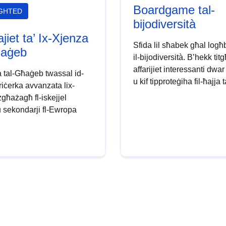
Boardgame tal-
IGHTED
bijodiversità
tajiet ta’ Ix-Xjenza
Sfida lil sħabek għal log
ħaġeb
il-bijodiversità. B’hekk tit
affarijiet interessanti dwar
a tal-Għaġeb twassal id-
u kif tipproteġiha fil-ħajja 
-riċerka avvanzata lix-
żgħażagħ fl-iskejjel
u sekondarji fl-Ewropa