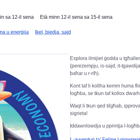
in sa 12-il sena
Età minn 12-il sena sa 15-il sena
ma u enerġija
Ikel, biedja, sajd
Esplora ilmijiet ġodda u tgħallem
(pereżempju, is-sajd, it-tgawdija 
baħar u r-riħ).
Kont taf li kollha kemm huma fl
logħba, se tkun taf kollox dwarh
Waqt li tkun qed tilgħab, ipprova
sigrieta!
Iddawnlowdja u pprintja l-logħba,
L-avventuri ta’ Felipe l-pinwgwi