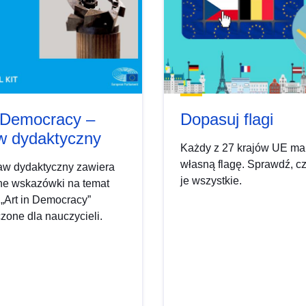
n Democracy –
Dopasuj flagi
w dydaktyczny
Każdy z 27 krajów UE ma
własną flagę. Sprawdź, c
aw dydaktyczny zawiera
je wszystkie.
ne wskazówki na temat
„Art in Democracy”
zone dla nauczycieli.