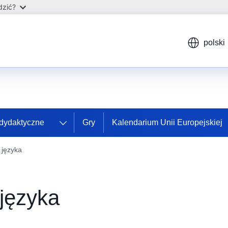
dzić?
polski
 dydaktyczne
Gry
Kalendarium Unii Europejskiej
 języka
języka