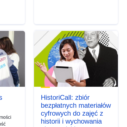
s
HistoriCall: zbiór
bezpłatnych materiałów
cyfrowych do zajęć z
rności
historii i wychowania
ość