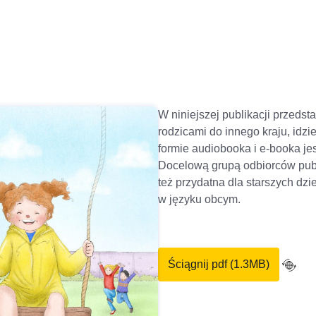
W niniejszej publikacji przedsta
rodzicami do innego kraju, idzi
formie audiobooka i e-booka je
Docelową grupą odbiorców publi
też przydatna dla starszych dz
w języku obcym.
Ściągnij pdf (1.3MB)