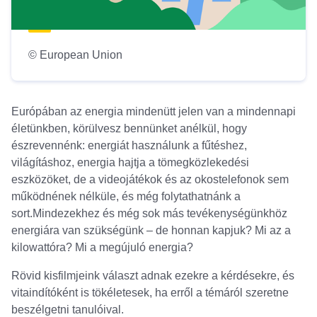
© European Union
Európában az energia mindenütt jelen van a mindennapi
életünkben, körülvesz bennünket anélkül, hogy
észrevennénk: energiát használunk a fűtéshez,
világításhoz, energia hajtja a tömegközlekedési
eszközöket, de a videojátékok és az okostelefonok sem
működnének nélküle, és még folytathatnánk a
sort.Mindezekhez és még sok más tevékenységünkhöz
energiára van szükségünk – de honnan kapjuk? Mi az a
kilowattóra? Mi a megújuló energia?
Rövid kisfilmjeink választ adnak ezekre a kérdésekre, és
vitaindítóként is tökéletesek, ha erről a témáról szeretne
beszélgetni tanulóival.