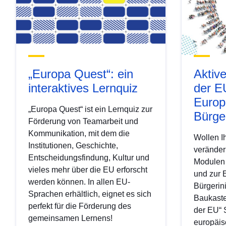
„Europa Quest“: ein
Aktiv
interaktives Lernquiz
der E
Europ
„Europa Quest“ ist ein Lernquiz zur
Bürger
Förderung von Teamarbeit und
Kommunikation, mit dem die
Wollen I
Institutionen, Geschichte,
verändern
Entscheidungsfindung, Kultur und
Modulen 
vieles mehr über die EU erforscht
und zur 
werden können. In allen EU-
Bürgerini
Sprachen erhältlich, eignet es sich
Baukaste
perfekt für die Förderung des
der EU“ 
gemeinsamen Lernens!
europäis