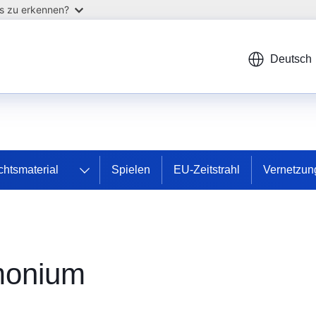
as zu erkennen?
Deutsch
chtsmaterial
Spielen
EU-Zeitstrahl
Vernetzung
monium