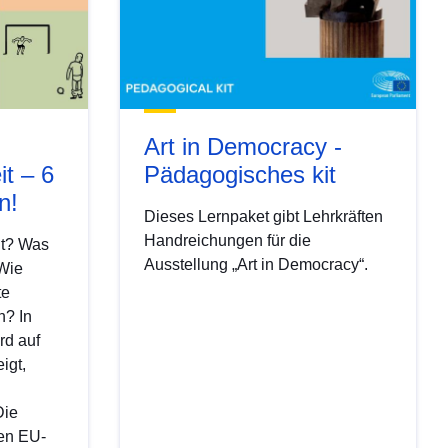
Art in Democracy -
it – 6
Pädagogisches kit
n!
Dieses Lernpaket gibt Lehrkräften
Handreichungen für die
it? Was
Ausstellung „Art in Democracy“.
 Wie
te
n? In
rd auf
igt,
Die
len EU-