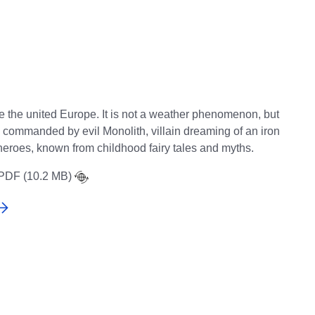
 the united Europe. It is not a weather phenomenon, but
s commanded by evil Monolith, villain dreaming of an iron
rheroes, known from childhood fairy tales and myths.
PDF (10.2 MB)