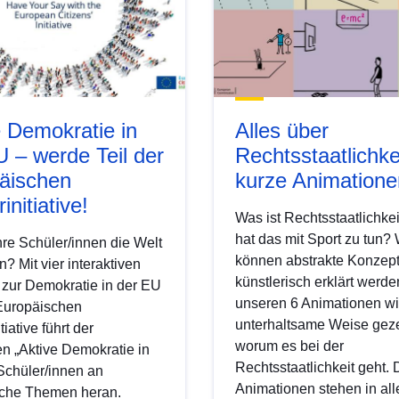
e Demokratie in
Alles über
U – werde Teil der
Rechtsstaatlichke
äischen
kurze Animatione
initiative!
Was ist Rechtsstaatlichke
hat das mit Sport zu tun?
hre Schüler/innen die Welt
können abstrakte Konzep
? Mit vier interaktiven
künstlerisch erklärt werde
zur Demokratie in der EU
unseren 6 Animationen wi
Europäischen
unterhaltsame Weise geze
tiative führt der
worum es bei der
n „Aktive Demokratie in
Rechtsstaatlichkeit geht. 
Schüler/innen an
Animationen stehen in al
che Themen heran.