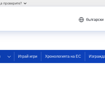
а проверите?
български
и
Играй игри
Xронологията на ЕС
Изгражда