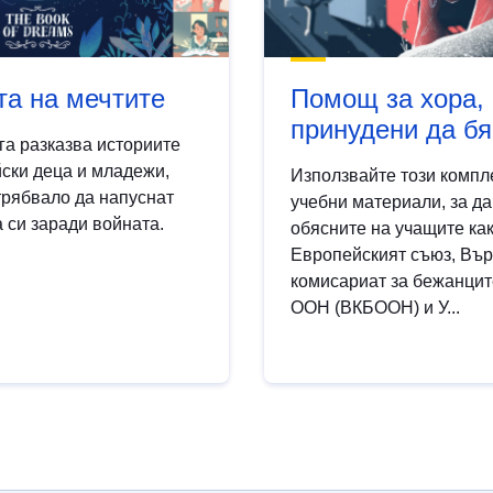
та на мечтите
Помощ за хора,
принудени да бя
га разказва историите
йски деца и младежи,
Използвайте този компле
трябвало да напуснат
учебни материали, за да
 си заради войната.
обясните на учащите ка
Европейският съюз, Въ
комисариат за бежанцит
ООН (ВКБООН) и У...