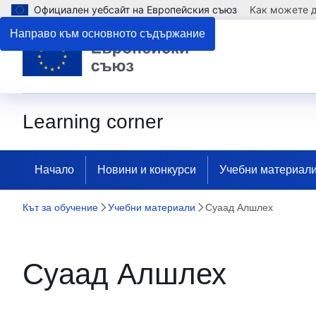
Официален уебсайт на Европейския съюз
Как можете д
Направо към основното съдържание
Learning corner
Начало
Новини и конкурси
Учебни материал
Кът за обучение
Учебни материали
Суаад Алшлех
Суаад Алшлех