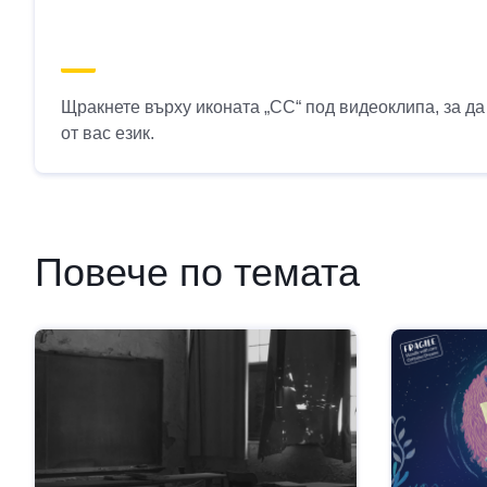
Щракнете върху иконата „CC“ под видеоклипа, за д
от вас език.
Повече по темата