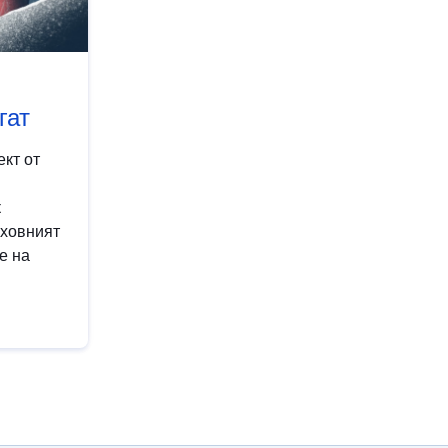
гат
кт от
к
рховният
е на