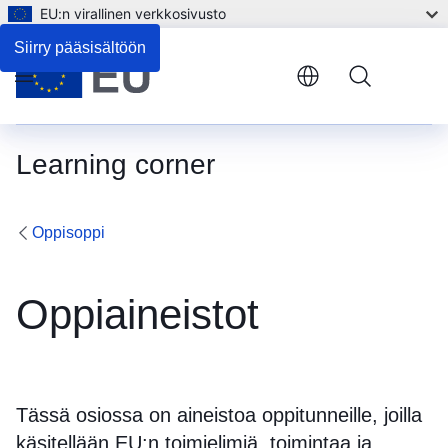
EU:n virallinen verkkosivusto
Siirry pääsisältöön
Menu
Learning corner
Oppisoppi
Oppiaineistot
Tässä osiossa on aineistoa oppitunneille, joilla
käsitellään EU:n toimielimiä, toimintaa ja