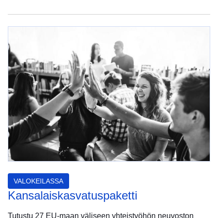
VALOKEILASSA
Kansalaiskasvatuspaketti
Tutustu 27 EU-maan väliseen yhteistyöhön neuvoston