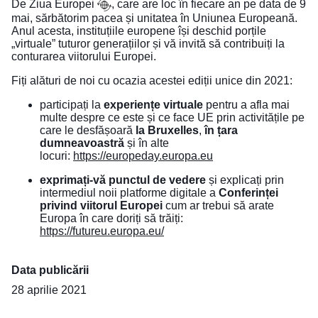
De
Ziua Europei
, care are loc în fiecare an pe data de 9
mai, sărbătorim pacea și unitatea în Uniunea Europeană.
Anul acesta, instituțiile europene își deschid porțile
„virtuale” tuturor generațiilor și vă invită să contribuiți la
conturarea viitorului Europei.
Fiți alături de noi cu ocazia acestei ediții unice din 2021:
participați la
experiențe virtuale
pentru a afla mai
multe despre ce este și ce face UE prin activitățile pe
care le desfășoară
la Bruxelles
,
în țara
dumneavoastră
și în alte
locuri:
https://europeday.europa.eu
exprimați-vă punctul de vedere
și explicați prin
intermediul noii platforme digitale a
Conferinței
privind viitorul Europei
cum ar trebui să arate
Europa în care doriți să trăiți:
https://futureu.europa.eu/
Data publicării
28 aprilie 2021