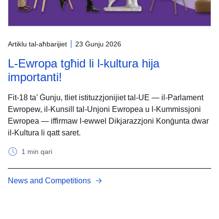
Artiklu tal-aħbarijiet
23 Ġunju 2026
L-Ewropa tgħid li l-kultura hija
importanti!
Fit-18 ta’ Ġunju, tliet istituzzjonijiet tal-UE — il-Parlament
Ewropew, il-Kunsill tal-Unjoni Ewropea u l-Kummissjoni
Ewropea — iffirmaw l-ewwel Dikjarazzjoni Konġunta dwar
il-Kultura li qatt saret.
1 min qari
News and Competitions