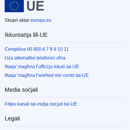
Skopri aktar
europa.eu
Ikkuntattja lill-UE
Ċemplilna 00 800 6 7 8 9 10 11
Uża alternattivi telefoniċi oħra
Iltaqa’ magħna f’uffiċċju lokali tal-UE
Iltaqa’ magħna f’wieħed miċ-ċentri tal-UE
Media soċjali
Fittex kanali tal-midja soċjali tal-UE
Legali