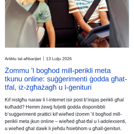
Artiklu tal-aħbarijiet
13 Lulju 2026
Żommu ’l bogħod mill-perikli meta
tkunu online: suġġerimenti ġodda għat-
tfal, iż-żgħażagħ u l-ġenituri
Kif nistgħu naraw li l-internet isir post b’inqas perikli għal
kulħadd? Hemm żewġ fuljetti ġodda disponibbli
b’suġġerimenti prattiċi kif wieħed iżomm ’il bogħod mill-
perikli meta jkun online – wieħed għat-tfal u l-adolexxenti,
u wieħed għal dawk li jieħdu ħsiebhom u għall-ġenituri.