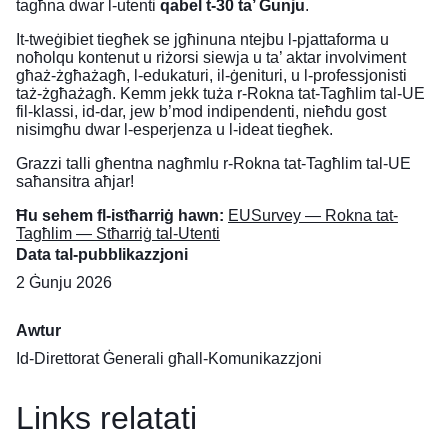
tagħna dwar l-utenti
qabel t-30 ta’ Ġunju
.
It-tweġibiet tiegħek se jgħinuna ntejbu l-pjattaforma u
noħolqu kontenut u riżorsi siewja u ta’ aktar involviment
għaż-żgħażagħ, l-edukaturi, il-ġenituri, u l-professjonisti
taż-żgħażagħ. Kemm jekk tuża r-Rokna tat-Tagħlim tal-UE
fil-klassi, id-dar, jew b’mod indipendenti, nieħdu gost
nisimgħu dwar l-esperjenza u l-ideat tiegħek.
Grazzi talli għentna nagħmlu r-Rokna tat-Tagħlim tal-UE
saħansitra aħjar!
Ħu sehem fl-istħarriġ hawn:
EUSurvey — Rokna tat-
Tagħlim — Stħarriġ tal-Utenti
Data tal-pubblikazzjoni
2 Ġunju 2026
Awtur
Id-Direttorat Ġenerali għall-Komunikazzjoni
Links relatati