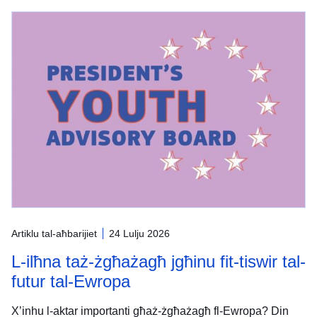
Artiklu tal-aħbarijiet
24 Lulju 2026
L-ilħna taż-żgħażagħ jgħinu fit-tiswir tal-
futur tal-Ewropa
X’inhu l-aktar importanti għaż-żgħażagħ fl-Ewropa? Din