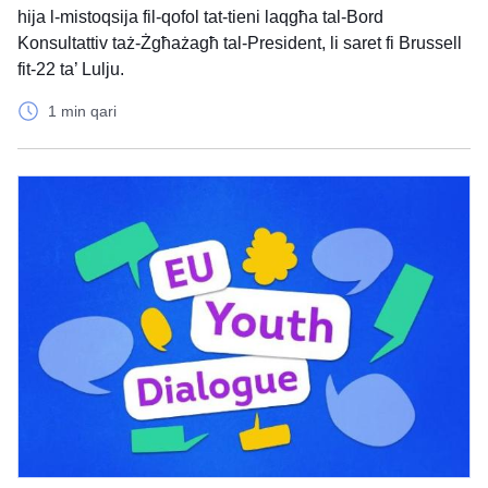
hija l-mistoqsija fil-qofol tat-tieni laqgħa tal-Bord
Konsultattiv taż-Żgħażagħ tal-President, li saret fi Brussell
fit-22 ta’ Lulju.
1 min qari