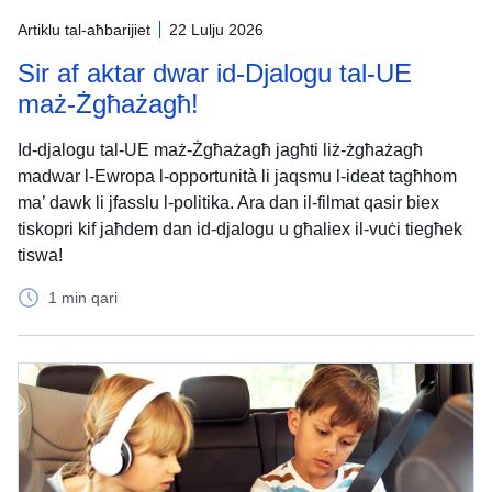
Artiklu tal-aħbarijiet
22 Lulju 2026
Sir af aktar dwar id-Djalogu tal-UE
maż-Żgħażagħ!
Id-djalogu tal-UE maż-Żgħażagħ jagħti liż-żgħażagħ
madwar l-Ewropa l-opportunità li jaqsmu l-ideat tagħhom
ma’ dawk li jfasslu l-politika. Ara dan il-filmat qasir biex
tiskopri kif jaħdem dan id-djalogu u għaliex il-vuċi tiegħek
tiswa!
1 min qari