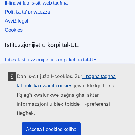
Il-lingwi fuq is-siti web tagħna
Politika ta’ privatezza
Avviż legali
Cookies
Istituzzjonijiet u korpi tal-UE
Fittex l-istituzzjonijiet u l-korpi kollha tal-UE
Dan is-sit juża l-cookies. Żur
il-paġna tagħna
jew ikklikkja l-link
tal-politika dwar il-cookies
f’qiegħ kwalunkwe paġna għal aktar
informazzjoni u biex tbiddel il-preferenzi
tiegħek.
Aċċetta l-cookies kollha