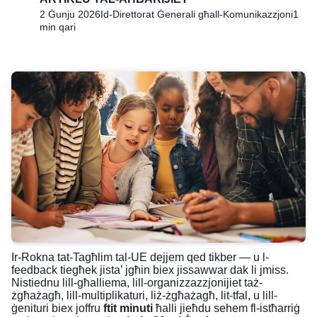
2 Ġunju 2026
Id-Direttorat Ġenerali għall-Komunikazzjoni
1
min qari
Ir-Rokna tat-Tagħlim tal-UE dejjem qed tikber — u l-
feedback tiegħek jista’ jgħin biex jissawwar dak li jmiss.
Nistiednu lill-għalliema, lill-organizzazzjonijiet taż-
żgħażagħ, lill-multiplikaturi, liż-żgħażagħ, lit-tfal, u lill-
ġenituri biex joffru
ftit minuti
ħalli jieħdu sehem fl-istħarriġ