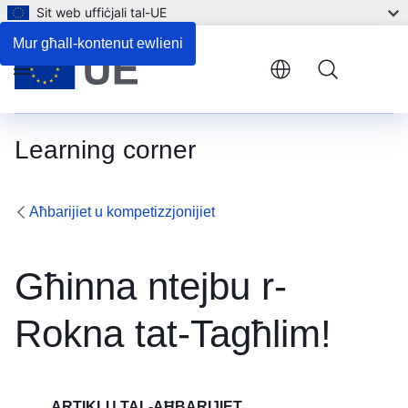
Sit web uffiċjali tal-UE
Mur għall-kontenut ewlieni
Menu
Learning corner
Aħbarijiet u kompetizzjonijiet
Għinna ntejbu r-
Rokna tat-Tagħlim!
ARTIKLU TAL-AĦBARIJIET