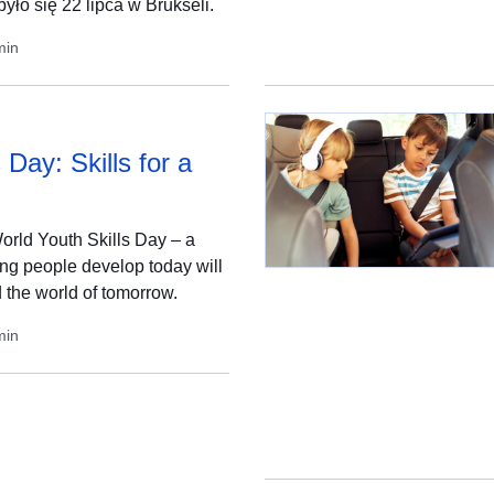
yło się 22 lipca w Brukseli.
min
 Day: Skills for a
orld Youth Skills Day – a
ung people develop today will
 the world of tomorrow.
min