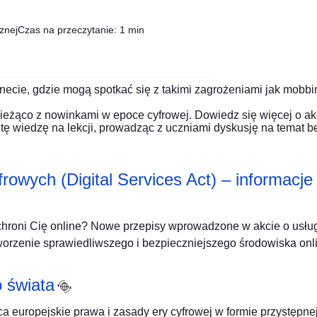
znej
Czas na przeczytanie: 1 min
necie, gdzie mogą spotkać się z takimi zagrożeniami jak mobbing
eżąco z nowinkami w epoce cyfrowej. Dowiedz się więcej o akc
tę wiedzę na lekcji, prowadząc z uczniami dyskusję na temat be
frowych (Digital Services Act) – informacje
chroni Cię online? Nowe przepisy wprowadzone w akcie o usłu
worzenie sprawiedliwszego i bezpieczniejszego środowiska onl
 świata
a europejskie prawa i zasady ery cyfrowej w formie przystępnej