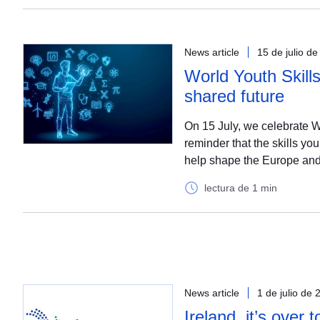
News article
15 de julio d
World Youth Skills
shared future
On 15 July, we celebrate W
reminder that the skills yo
help shape the Europe and
lectura de 1 min
News article
1 de julio de 
Ireland, it’s over