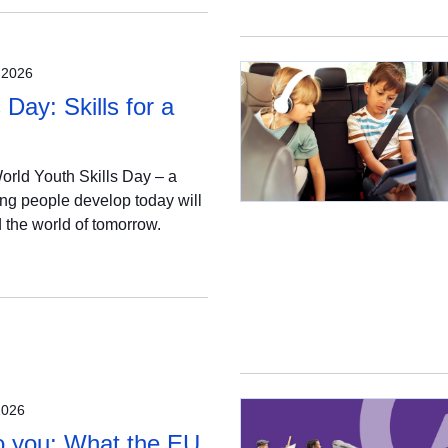
e 2026
 Day: Skills for a
orld Youth Skills Day – a
ung people develop today will
 the world of tomorrow.
2026
 to you: What the EU