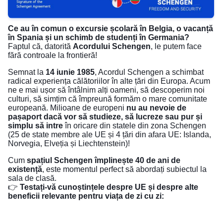
Ce au în comun o excursie școlară în Belgia, o vacanță
în Spania și un schimb de studenți în Germania?
Faptul că, datorită
Acordului Schengen
, le putem face
fără controale la frontieră!
Semnat la
14 iunie 1985
, Acordul Schengen a schimbat
radical experiența călătoriilor în alte țări din Europa. Acum
ne e mai ușor să întâlnim alți oameni, să descoperim noi
culturi, să simțim că împreună formăm o mare comunitate
europeană. Milioane de europeni
nu au nevoie de
pașaport dacă vor să studieze, să lucreze sau pur și
simplu să intre
în oricare din statele din zona Schengen
(25 de state membre ale UE și 4 țări din afara UE: Islanda,
Norvegia, Elveția și Liechtenstein)!
Cum
spațiul Schengen împlinește 40 de ani de
existență
, este momentul perfect să abordați subiectul la
sala de clasă.
👉
Testați-vă cunoștințele despre UE și despre alte
beneficii relevante pentru viața de zi cu zi: