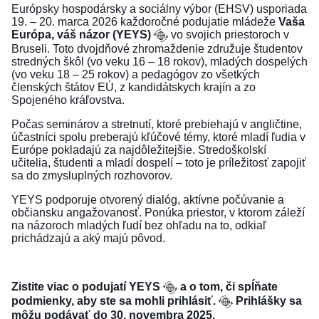
Európsky hospodársky a sociálny výbor (EHSV) usporiada
19. – 20. marca 2026 každoročné podujatie mládeže
Vaša
Európa, váš názor (YEYS)
vo svojich priestoroch v
Bruseli. Toto dvojdňové zhromaždenie združuje študentov
stredných škôl (vo veku 16 – 18 rokov), mladých dospelých
(vo veku 18 – 25 rokov) a pedagógov zo všetkých
členských štátov EÚ, z kandidátskych krajín a zo
Spojeného kráľovstva.
Počas seminárov a stretnutí, ktoré prebiehajú v angličtine,
účastníci spolu preberajú kľúčové témy, ktoré mladí ľudia v
Európe pokladajú za najdôležitejšie. Stredoškolskí
učitelia, študenti a mladí dospelí – toto
je príležitosť zapojiť
sa do zmysluplných rozhovorov.
YEYS podporuje otvorený dialóg, aktívne počúvanie a
občiansku angažovanosť. Ponúka priestor, v ktorom záleží
na názoroch mladých ľudí bez ohľadu na to, odkiaľ
prichádzajú a aký majú pôvod.
Zistite viac o podujatí YEYS
a
o tom, či spĺňate
podmienky, aby ste sa mohli prihlásiť.
Prihlášky
sa
môžu podávať do 30. novembra 2025.