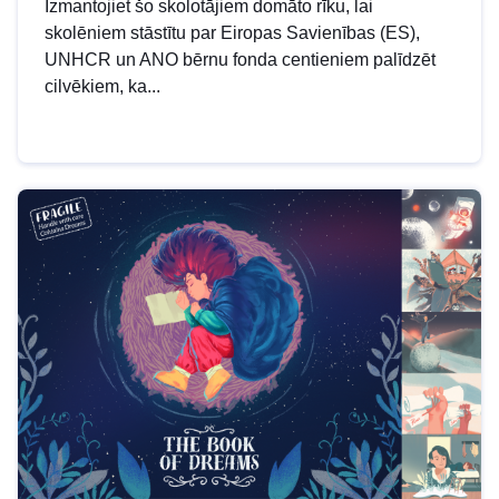
Izmantojiet šo skolotājiem domāto rīku, lai
skolēniem stāstītu par Eiropas Savienības (ES),
UNHCR un ANO bērnu fonda centieniem palīdzēt
cilvēkiem, ka...