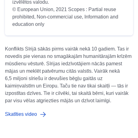
izvēlētos valodu.
© European Union, 2021 Scopes : Partial reuse
prohibited, Non-commercial use, Information and
education only
Konflikts Sīrijā sākās pirms vairāk nekā 10 gadiem. Tas ir
novedis pie vienas no smagākajām humanitārajām krīzēm
mūsdienu vēsturē. Sīrijas iedzīvotājiem nācās pamest
mājas un meklēt patvērumu citās valstīs. Vairāk nekā
6,5 miljoni sīriešu ir devušies bēgļu gaitās uz
kaimiņvalstīm un Eiropu. Taču tie nav tikai skaitļi — tās ir
izpostītas dzīves. Tie ir cilvēki, tai skaitā bērni, kuri vairāk
par visu vēlas atgriezties mājās un dzīvot laimīgi.
Skatīties video