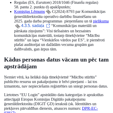
Regulas (ES,
Euratom
) 2018/1046 (Finanšu regulas)
58. panta 2. punkta d) apakšpunkts;
Komisijas Lēmums
C(2024) 8793 par Komunikācijas
ģenerāldirektorāta operatīvo darbību finansēšanu un
2025. gada darba programmas pieņemšanu un tā
pielikuma
4.3.5. sadaļa
“Komunikācijas materiāli un
pārskata ziņojums”: Visi tiešsaistes un bezsaistes
komunikācijas materiāli, tostarp tīmekļvietne “Mācību
stūrītis” un lapa “Vienkāršos vārdos par ES”, ir piemēroti
plašai auditorijai un dažādām vecuma grupām gan
dalībvalstīs, gan ārpus tām.
Kādus personas datus vācam un pēc tam
apstrādājam
Ņemiet vērā, ka lielākā daļa tīmekļvietnē “Mācību stūrītis”
publicēto resursu un pakalpojumu ir brīvi pieejami – lai tos
izmantotu, nav nepieciešams reģistrēties un sniegt personas datus.
Lietotnes “EU Login” apstrādāto datu kategorijas ir aprakstītas
attiecīgajā Eiropas Komisijas Digitālo pakalpojumu
ģenerāldirektorāta (DIGIT ĢD) ierakstā (sk. Identitātes un
piekļuves pārvaldības dienests, atsauces numurs:
DPR-EC-
03817)
.