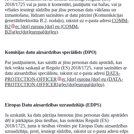
2018/1725 vai ja jums ir komentāri, jautājumi vai bažas, vai ja
vēlaties iesniegt sūdzību par jūsu personas datu vākšanu un
izmantošanu, lūdzam sazināties ar datu pārzini (Komunikācijas
ģenerāldirektorāta B.2. nodaļu), rakstot uz e-pasta adresi
COMM-
B2
ec
[dot]
europa
[dot]
eu
(COMM-
B2[at]ec[dot]europa[dot]eu)
.
Komisijas datu aizsardzības speciālists (DPO)
Par jautājumiem, kas saistīti ar jūsu personas datu apstrādi, kas
tiek veikta saskaņā ar Regulu (ES) 2018/1725, varat sazināties ar
datu aizsardzības speciālistu, rakstot uz e-pasta adresi
DATA-
PROTECTION-OFFICER
ec
[dot]
europa
[dot]
eu
(DATA-
PROTECTION-OFFICER[at]ec[dot]europa[dot]eu)
.
Eiropas Datu aizsardzības uzraudzītājs (EDPS)
Ja uzskatāt, ka datu pārziņa īstenotas jūsu personas datu apstrādes
dēļ ir pārkāptas jūsu tiesības, kas noteiktas Regulā (ES)
2018/1725, jums ir tiesības vērsties pie Eiropas Datu aizsardzības
uzraudzītāja, proti, iesniegt sūdzību, rakstot uz e-pasta adresi
edps