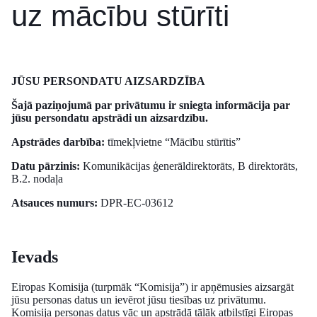
uz mācību stūrīti
JŪSU PERSONDATU AIZSARDZĪBA
Šajā paziņojumā par privātumu ir sniegta informācija par
jūsu persondatu apstrādi un aizsardzību.
Apstrādes darbība:
tīmekļvietne “Mācību stūrītis”
Datu pārzinis:
Komunikācijas ģenerāldirektorāts, B direktorāts,
B.2. nodaļa
Atsauces numurs:
DPR-EC-03612
Ievads
Eiropas Komisija (turpmāk “Komisija”) ir apņēmusies aizsargāt
jūsu personas datus un ievērot jūsu tiesības uz privātumu.
Komisija personas datus vāc un apstrādā tālāk atbilstīgi Eiropas