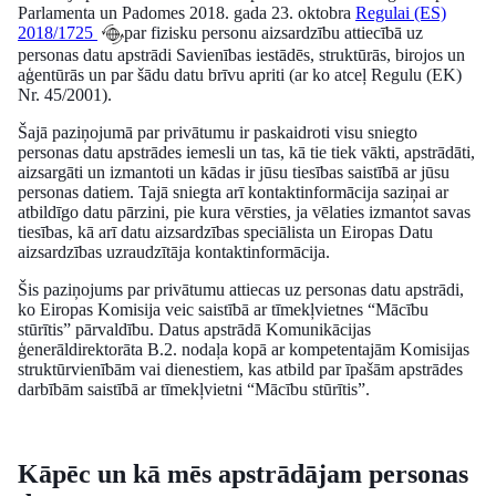
Parlamenta un Padomes 2018. gada 23. oktobra
Regulai (ES)
2018/1725
par fizisku personu aizsardzību attiecībā uz
personas datu apstrādi Savienības iestādēs, struktūrās, birojos un
aģentūrās un par šādu datu brīvu apriti (ar ko atceļ Regulu (EK)
Nr. 45/2001).
Šajā paziņojumā par privātumu ir paskaidroti visu sniegto
personas datu apstrādes iemesli un tas, kā tie tiek vākti, apstrādāti,
aizsargāti un izmantoti un kādas ir jūsu tiesības saistībā ar jūsu
personas datiem. Tajā sniegta arī kontaktinformācija saziņai ar
atbildīgo datu pārzini, pie kura vērsties, ja vēlaties izmantot savas
tiesības, kā arī datu aizsardzības speciālista un Eiropas Datu
aizsardzības uzraudzītāja kontaktinformācija.
Šis paziņojums par privātumu attiecas uz personas datu apstrādi,
ko Eiropas Komisija veic saistībā ar tīmekļvietnes “Mācību
stūrītis” pārvaldību. Datus apstrādā Komunikācijas
ģenerāldirektorāta B.2. nodaļa kopā ar kompetentajām Komisijas
struktūrvienībām vai dienestiem, kas atbild par īpašām apstrādes
darbībām saistībā ar tīmekļvietni “Mācību stūrītis”.
Kāpēc un kā mēs apstrādājam personas