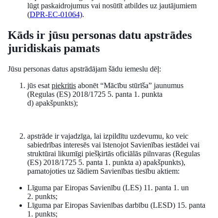
lūgt paskaidrojumus vai nosūtīt atbildes uz jautājumiem
(
DPR-EC-01064)
.
Kāds ir jūsu personas datu apstrādes
juridiskais pamats
Jūsu personas datus apstrādājam šādu iemeslu dēļ:
jūs esat
piekritis
abonēt “Mācību stūrīša” jaunumus
(Regulas (ES) 2018/1725 5. panta 1. punkta
d) apakšpunkts);
apstrāde ir vajadzīga, lai izpildītu uzdevumu, ko veic
sabiedrības interesēs vai īstenojot Savienības iestādei vai
struktūrai likumīgi piešķirtās oficiālās pilnvaras (Regulas
(ES) 2018/1725 5. panta 1. punkta a) apakšpunkts),
pamatojoties uz šādiem Savienības tiesību aktiem:
Līguma par Eiropas Savienību (LES) 11. panta 1. un
2. punkts;
Līguma par Eiropas Savienības darbību (LESD) 15. panta
1. punkts;