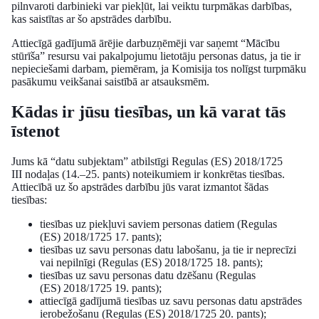
pilnvaroti darbinieki var piekļūt, lai veiktu turpmākas darbības,
kas saistītas ar šo apstrādes darbību.
Attiecīgā gadījumā ārējie darbuzņēmēji var saņemt “Mācību
stūrīša” resursu vai pakalpojumu lietotāju personas datus, ja tie ir
nepieciešami darbam, piemēram, ja Komisija tos nolīgst turpmāku
pasākumu veikšanai saistībā ar atsauksmēm.
Kādas ir jūsu tiesības, un kā varat tās
īstenot
Jums kā “datu subjektam” atbilstīgi Regulas (ES) 2018/1725
III nodaļas (14.–25. pants) noteikumiem ir konkrētas tiesības.
Attiecībā uz šo apstrādes darbību jūs varat izmantot šādas
tiesības:
tiesības uz piekļuvi saviem personas datiem (Regulas
(ES) 2018/1725 17. pants);
tiesības uz savu personas datu labošanu, ja tie ir neprecīzi
vai nepilnīgi (Regulas (ES) 2018/1725 18. pants);
tiesības uz savu personas datu dzēšanu (Regulas
(ES) 2018/1725 19. pants);
attiecīgā gadījumā tiesības uz savu personas datu apstrādes
ierobežošanu (Regulas (ES) 2018/1725 20. pants);