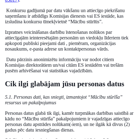
Konkursu gadījumā par datu vākšanu un attiecīgo piekrišanu
saņemšanu ir atbildīgs Komisijas dienests vai ES iestāde, kas
izsludina konkursu tīmekļvietnē “Mācību stūrītis”.
Izpratnes veicināšanas darbību īstenošanas nolūkos par
attiecīgajām ieinteresētajām personām un viedokļu līderiem tiek
apkopoti publiski pieejami dati , piemēram, organizācijas
nosaukums, e-pasta adrese un kontaktpersonas vārds.
Datu pārzinis anonimizētu informāciju var nodot citiem
Komisijas direktorātiem un/vai citām ES iestādēm vai trešām
pusēm arhivēšanai vai statistikas vajadzībām.
Cik ilgi glabājam jūsu personas datus
5.1. Personas dati, kas sniegti, izmantojot “Mācību stūrīša”
resursus un pakalpojumus
Personas datus glabā tik ilgi, kamēr turpmākas darbības saistībā ar
kādu no “Mācību stūrīša” pakalpojumiem ir vajadzīgas attiecīgo
personas datu apstrādes nolūkam(-iem), un ne ilgāk kā divus (2)
gadus pēc datu iesniegšanas dienas.