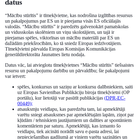
datus
“Mācību stūrītis” ir tīmekļvietne, kas nodrošina izglītības resursus
un pakalpojumus par ES un ir pieejama visās ES oficiālajās
valodās. “Mācību stūrītis” ir paredzēts galvenokārt pamatskolas
un vidusskolas skolēniem un viņu skolotājiem, un tajā ir
pieejamas spēles, viktorīnas un mācību materiāli par ES un
dažādām priekšrocībām, ko tā sniedz Eiropas iedzīvotājiem.
Tīmekļvietni pārvalda Eiropas Komisijas Komunikācijas
ģenerāldirektorāta Jaunatnes lietu nodaļa.
Datus vāc, lai atvieglotu tīmekļvietnes “Mācību stūrītis” tiešsaistes
resursu un pakalpojumu darbību un pārvaldību; šie pakalpojumi
var ietvert:
spēles, konkursus un saziņu ar konkursu dalībniekiem, saiti
uz Eiropas Savienības Publikāciju biroja tīmekļvietni (OP
portālu), kur lietotāji var pasūtīt publikācijas
(DPR-EC-
00449);
atsauksmju veidlapu, kas paredzēta tam, lai apmeklētāji
varētu sniegt atsauksmes par apmeklētajām lapām, ziņot par
kļūdām / tehniskiem jautājumiem un dalīties ar spontāniem
komentāriem par saturu. Apmeklētāji, kas izmanto šo
veidlapu, tiek aicināti norādīt savu e-pasta adresi, lai
nepieciešamības gadījumā ar viņiem varētu sazināties un