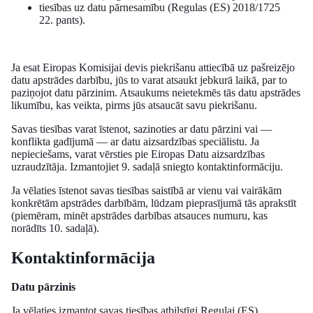
tiesības uz datu pārnesamību (Regulas (ES) 2018/1725
22. pants).
Ja esat Eiropas Komisijai devis piekrišanu attiecībā uz pašreizējo
datu apstrādes darbību, jūs to varat atsaukt jebkurā laikā, par to
paziņojot datu pārzinim. Atsaukums neietekmēs tās datu apstrādes
likumību, kas veikta, pirms jūs atsaucāt savu piekrišanu.
Savas tiesības varat īstenot, sazinoties ar datu pārzini vai —
konflikta gadījumā — ar datu aizsardzības speciālistu. Ja
nepieciešams, varat vērsties pie Eiropas Datu aizsardzības
uzraudzītāja. Izmantojiet 9. sadaļā sniegto kontaktinformāciju.
Ja vēlaties īstenot savas tiesības saistībā ar vienu vai vairākām
konkrētām apstrādes darbībām, lūdzam pieprasījumā tās aprakstīt
(piemēram, minēt apstrādes darbības atsauces numuru, kas
norādīts 10. sadaļā).
Kontaktinformācija
Datu pārzinis
Ja vēlaties izmantot savas tiesības atbilstīgi Regulai (ES)