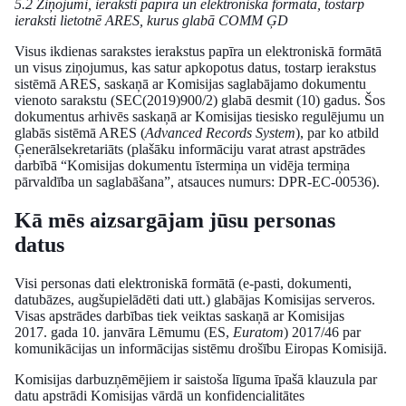
5.2 Ziņojumi, ieraksti papīra un elektroniskā formātā, tostarp
ieraksti lietotnē ARES, kurus glabā COMM ĢD
Visus ikdienas sarakstes ierakstus papīra un elektroniskā formātā
un visus ziņojumus, kas satur apkopotus datus, tostarp ierakstus
sistēmā ARES, saskaņā ar Komisijas saglabājamo dokumentu
vienoto sarakstu (SEC(2019)900/2) glabā desmit (10) gadus. Šos
dokumentus arhivēs saskaņā ar Komisijas tiesisko regulējumu un
glabās sistēmā ARES (
Advanced Records System
), par ko atbild
Ģenerālsekretariāts (plašāku informāciju varat atrast apstrādes
darbībā “Komisijas dokumentu īstermiņa un vidēja termiņa
pārvaldība un saglabāšana”, atsauces numurs: DPR-EC-00536).
Kā mēs aizsargājam jūsu personas
datus
Visi personas dati elektroniskā formātā (e-pasti, dokumenti,
datubāzes, augšupielādēti dati utt.) glabājas Komisijas serveros.
Visas apstrādes darbības tiek veiktas saskaņā ar Komisijas
2017. gada 10. janvāra Lēmumu (ES,
Euratom
) 2017/46 par
komunikācijas un informācijas sistēmu drošību Eiropas Komisijā.
Komisijas darbuzņēmējiem ir saistoša līguma īpašā klauzula par
datu apstrādi Komisijas vārdā un konfidencialitātes