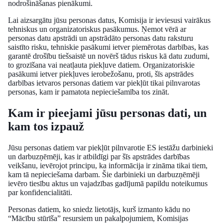
nodrošināšanas pienākumi.
Lai aizsargātu jūsu personas datus, Komisija ir ieviesusi vairākus
tehniskus un organizatoriskus pasākumus. Ņemot vērā ar
personas datu apstrādi un apstrādāto personas datu raksturu
saistīto risku, tehniskie pasākumi ietver piemērotas darbības, kas
garantē drošību tiešsaistē un novērš tādus riskus kā datu zudumi,
to grozīšana vai neatļauta piekļuve datiem. Organizatoriskie
pasākumi ietver piekļuves ierobežošanu, proti, šīs apstrādes
darbības ietvaros personas datiem var piekļūt tikai pilnvarotas
personas, kam ir pamatota nepieciešamība tos zināt.
Kam ir pieejami jūsu personas dati, un
kam tos izpauž
Jūsu personas datiem var piekļūt pilnvarotie ES iestāžu darbinieki
un darbuzņēmēji, kas ir atbildīgi par šīs apstrādes darbības
veikšanu, ievērojot principu, ka informācija ir zināma tikai tiem,
kam tā nepieciešama darbam. Šie darbinieki un darbuzņēmēji
ievēro tiesību aktus un vajadzības gadījumā papildu noteikumus
par konfidencialitāti.
Personas datiem, ko sniedz lietotājs, kurš izmanto kādu no
“Mācību stūrīša” resursiem un pakalpojumiem, Komisijas