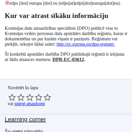
edps
[dot]
europa
[dot]
eu
(edps[at]edps[dot]europa[dot]eu)
.
Kur var atrast sīkāku informāciju
Komisijas datu aizsardzības speciālists (DPO) publicē visu to
Komisijas veikto personas datu apstrādes darbību reģistru, kuras ir
dokumentētas un par kurām viņam ir paziņots. Reģistram var
piekļūt, sekojot šādai saitei:
http://ec.europa.eu/dpo-register
Šī konkrētā apstrādes darbība DPO publiskajā reģistrā ir iekļauta
ar šādu atsauces numuru:
DPR-EC-03612
.
Novērtēt šo lapu
vai
sniegt atsauksmi
Learning corner
Šo vietni pārvalda: