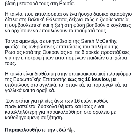
βίαιη μεταφορά τους στη Ρωσία.
Η ταινία, που εκτυλίσσεται σε ένα ήσυχο δασικό καταφύγιο
δίπλα στη Βαλτική Θάλασσα, δείχνει πώς η ζωοθεραπεία,
η συμβουλευτική και η ζωή στη φύση βοηθούν οικογένειες
να αρχίσουν να επουλώνουν τα τραύματά τους.
Το ντοκιμαντέρ, σε σκηνοθεσία της Sarah McCarthy,
φωτίζει τις ανθρώπινες επιπτώσεις του πολέμου της
Ρωσίας κατά της Ουκρανίας και τις διαρκείς προσπάθειες
για την επιστροφή των εκτοπισμένων παιδιών στη χώρα
τους.
Η ταινία είναι διαθέσιμη στην οπτικοακουστική πλατφόρμα
της Ευρωπαϊκής Επιτροπής
έως τις 10 Ιουνίου
, με
υπότιτλους στα αγγλικά, τα ισπανικά, τα πορτογαλικά, τα
γαλλικά και τα αραβικά.
Συνιστάται για ηλικίες άνω των 16 ετών, καθώς
πραγματεύεται δύσκολα θέματα και ίσως είναι
καταλληλότερη για παρακολούθηση στο σχολείο με
καθοδηγούμενη συζήτηση.
Παρακολουθήστε την εδώ
.