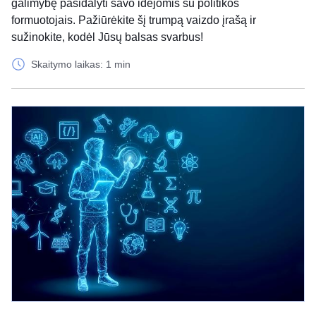
galimybę pasidalyti savo idėjomis su politikos
formuotojais. Pažiūrėkite šį trumpą vaizdo įrašą ir
sužinokite, kodėl Jūsų balsas svarbus!
Skaitymo laikas: 1 min