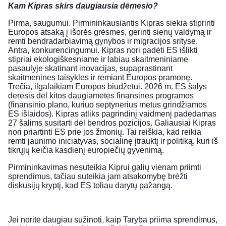
Kam Kipras skirs daugiausia dėmesio?
Pirma, saugumui. Pirmininkausiantis Kipras siekia stiprinti
Europos atsaką į išorės grėsmes, gerinti sienų valdymą ir
remti bendradarbiavimą gynybos ir migracijos srityse.
Antra, konkurencingumui. Kipras nori padėti ES išlikti
stipriai ekologiškesniame ir labiau skaitmeniniame
pasaulyje skatinant inovacijas, supaprastinant
skaitmenines taisykles ir remiant Europos pramonę.
Trečia, ilgalaikiam Europos biudžetui. 2026 m. ES šalys
derėsis dėl kitos daugiametės finansinės programos
(finansinio plano, kuriuo septynerius metus grindžiamos
ES išlaidos). Kipras atliks pagrindinį vaidmenį padėdamas
27 šalims susitarti dėl bendros pozicijos. Galiausiai Kipras
nori priartinti ES prie jos žmonių. Tai reiškia, kad reikia
remti jaunimo iniciatyvas, socialinę įtrauktį ir politiką, kuri iš
tikrųjų keičia kasdienį europiečių gyvenimą.
Pirmininkavimas nesuteikia Kiprui galių vienam priimti
sprendimus, tačiau suteikia jam atsakomybę brėžti
diskusijų kryptį, kad ES toliau darytų pažangą.
Jei norite daugiau sužinoti, kaip Taryba priima sprendimus,