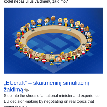
kodėl nepasiūlius vaidmenų žaidimo?
„EUcraft“ – skaitmeninį simuliacinį
žaidimą
Step into the shoes of a national minister and experience
EU decision-making by negotiating on real topics that