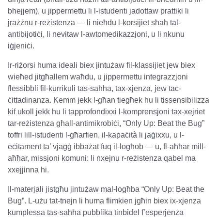
bhejjem), u jippermettu li l-istudenti jadottaw prattiki li
jrażżnu r-reżistenza — li nieħdu l-korsijiet sħaħ tal-
antibijotiċi, li nevitaw l-awtomedikazzjoni, u li nkunu
iġjeniċi.
Ir-riżorsi huma ideali biex jintużaw fil-klassijiet jew biex
wieħed jitgħallem waħdu, u jippermettu integrazzjoni
flessibbli fil-kurrikuli tas-saħħa, tax-xjenza, jew taċ-
ċittadinanza. Kemm jekk l-għan tiegħek hu li tissensibilizza
kif ukoll jekk hu li tapprofondixxi l-komprensjoni tax-xejriet
tar-reżistenza għall-antimikrobiċi, “Only Up: Beat the Bug”
toffri lill-istudenti l-għarfien, il-kapaċità li jaġixxu, u l-
eċitament ta’ vjaġġ ibbażat fuq il-logħob — u, fl-aħħar mill-
aħħar, missjoni komuni: li nxejnu r-reżistenza qabel ma
xxejjinna hi.
Il-materjali jistgħu jintużaw mal-logħba “Only Up: Beat the
Bug”. L-użu tat-tnejn li huma flimkien jgħin biex ix-xjenza
kumplessa tas-saħħa pubblika tinbidel f’esperjenza