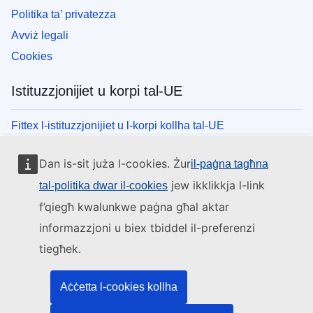
Politika ta’ privatezza
Avviż legali
Cookies
Istituzzjonijiet u korpi tal-UE
Fittex l-istituzzjonijiet u l-korpi kollha tal-UE
Dan is-sit juża l-cookies. Żur
il-paġna tagħna
jew ikklikkja l-link
tal-politika dwar il-cookies
f’qiegħ kwalunkwe paġna għal aktar
informazzjoni u biex tbiddel il-preferenzi
tiegħek.
Aċċetta l-cookies kollha