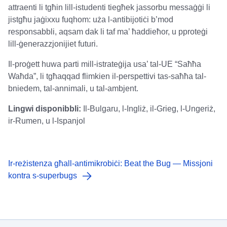
attraenti li tgħin lill-istudenti tiegħek jassorbu messaġġi li
jistgħu jaġixxu fuqhom: uża l-antibijotiċi b’mod
responsabbli, aqsam dak li taf ma’ ħaddieħor, u pproteġi
lill-ġenerazzjonijiet futuri.
Il-proġett huwa parti mill-istrateġija usa’ tal-UE “Saħħa
Waħda”, li tgħaqqad flimkien il-perspettivi tas-saħħa tal-
bniedem, tal-annimali, u tal-ambjent.
Lingwi disponibbli:
Il-Bulgaru, l-Ingliż, il-Grieg, l-Ungeriż,
ir-Rumen, u l-Ispanjol
Ir-reżistenza għall-antimikrobiċi: Beat the Bug — Missjoni
kontra s-superbugs