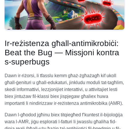
Ir-reżistenza għall-antimikrobiċi:
Beat the Bug — Missjoni kontra
s-superbugs
Dawn ir-riżorsi, li tfasslu kemm għaż-żgħażagħ kif ukoll
għall-ġenituri u għall-edukaturi, jinkludu moduli tat-tagħlim,
skedi informattivi, lezzjonijiet interattivi, u attivitajiet lesti
biex jintużaw fil-klassi biex jispjegaw għaliex huwa
importanti li nindirizzaw ir-reżistenza antimikrobika (AMR).
Dawn l-għodod jgħinu biex titqiegħed f’kuntest il-bijoloġija
wara l-AMR, jiġu esplorati l-fatturi li jwasslu għaliha fid-
dinja reali (bħall-użu ħażin tal-antibijotiċi fil-bnedmin u fil-