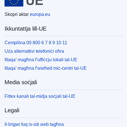
Skopri aktar
europa.eu
Ikkuntattja lill-UE
Ċemplilna 00 800 6 7 8 9 10 11
Uża alternattivi telefoniċi oħra
Iltaqa’ magħna f’uffiċċju lokali tal-UE
Iltaqa’ magħna f’wieħed miċ-ċentri tal-UE
Media soċjali
Fittex kanali tal-midja soċjali tal-UE
Legali
Il-lingwi fuq is-siti web tagħna