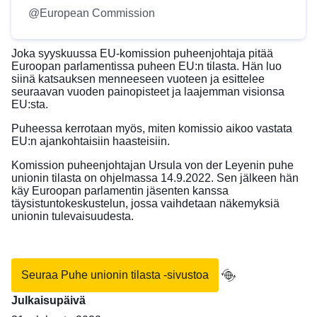
@European Commission
Joka syyskuussa EU-komission puheenjohtaja pitää
Euroopan parlamentissa puheen EU:n tilasta. Hän luo
siinä katsauksen menneeseen vuoteen ja esittelee
seuraavan vuoden painopisteet ja laajemman visionsa
EU:sta.
Puheessa kerrotaan myös, miten komissio aikoo vastata
EU:n ajankohtaisiin haasteisiin.
Komission puheenjohtajan Ursula von der Leyenin puhe
unionin tilasta on ohjelmassa 14.9.2022. Sen jälkeen hän
käy Euroopan parlamentin jäsenten kanssa
täysistuntokeskustelun, jossa vaihdetaan näkemyksiä
unionin tulevaisuudesta.
Seuraa Puhe unionin tilasta -sivustoa
Julkaisupäivä