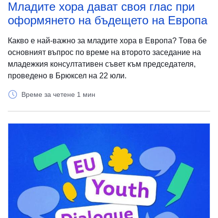
Младите хора дават своя глас при
оформянето на бъдещето на Европа
Какво е най-важно за младите хора в Европа? Това бе
основният въпрос по време на второто заседание на
младежкия консултативен съвет към председателя,
проведено в Брюксел на 22 юли.
Време за четене 1 мин