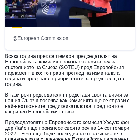
@European Commission
Всяка година през септември председателят на
Европейската комисия произнася своята реч за
състоянието на Съюза (SOTEU) пред Европейския
парламент, в която прави преглед на изминалата
година и представя приоритетите за предстоящата
година.
В тази реч председателят представя своята визия за
нашия Съюз и посочва как Комисията ще се справи с
най-неотложните предизвикателства, пред които е
изправен Европейският съюз.
Председателят на Европейската комисия Урсула фон
дер Лайен ще произнесе своята реч на 14 септември
2022 г. Речта ще бъде последвана от разискване в
пленарна зала с членове на Европейския парламент,