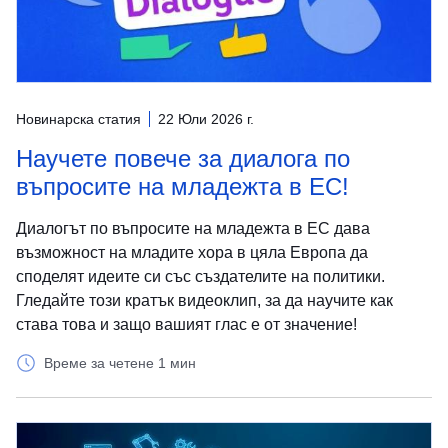
Новинарска статия
22 Юли 2026 г.
Научете повече за диалога по
въпросите на младежта в ЕС!
Диалогът по въпросите на младежта в ЕС дава
възможност на младите хора в цяла Европа да
споделят идеите си със създателите на политики.
Гледайте този кратък видеоклип, за да научите как
става това и защо вашият глас е от значение!
Време за четене 1 мин