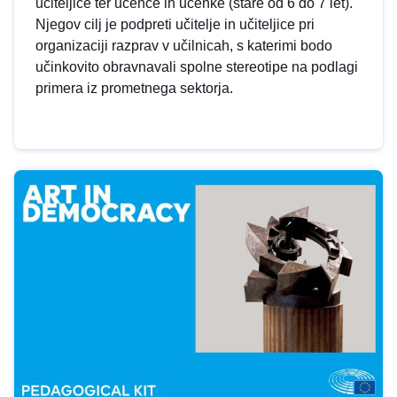
učiteljice ter učence in učenke (stare od 6 do 7 let).
Njegov cilj je podpreti učitelje in učiteljice pri
organizaciji razprav v učilnicah, s katerimi bodo
učinkovito obravnavali spolne stereotipe na podlagi
primera iz prometnega sektorja.