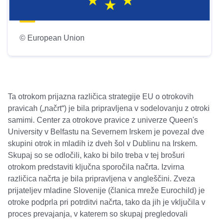
© European Union
Ta otrokom prijazna različica strategije EU o otrokovih
pravicah („načrt“) je bila pripravljena v sodelovanju z otroki
samimi. Center za otrokove pravice z univerze Queen's
University v Belfastu na Severnem Irskem je povezal dve
skupini otrok in mladih iz dveh šol v Dublinu na Irskem.
Skupaj so se odločili, kako bi bilo treba v tej brošuri
otrokom predstaviti ključna sporočila načrta. Izvirna
različica načrta je bila pripravljena v angleščini. Zveza
prijateljev mladine Slovenije (članica mreže Eurochild) je
otroke podprla pri potrditvi načrta, tako da jih je vključila v
proces prevajanja, v katerem so skupaj pregledovali