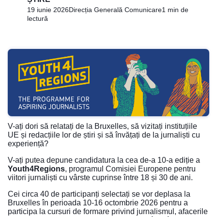
19 iunie 2026
Direcția Generală Comunicare
1 min de
lectură
V-ați dori să relatați de la Bruxelles, să vizitați instituțiile
UE și redacțiile lor de știri și să învățați de la jurnaliști cu
experiență?
V-ați putea depune candidatura la cea de-a 10-a ediție a
Youth4Regions
, programul Comisiei Europene pentru
viitori jurnaliști cu vârste cuprinse între 18 și 30 de ani.
Cei circa 40 de participanți selectați se vor deplasa la
Bruxelles în perioada 10-16 octombrie 2026 pentru a
participa la cursuri de formare privind jurnalismul, afacerile