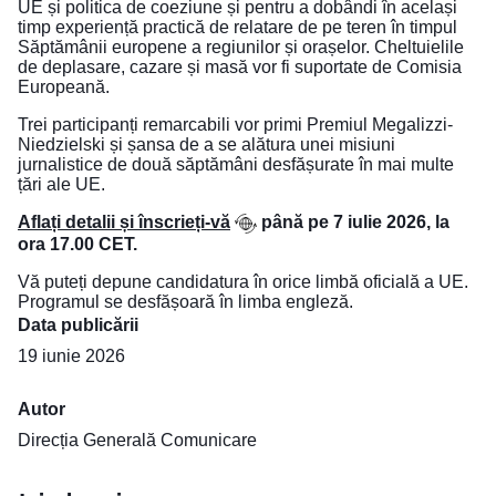
UE și politica de coeziune și pentru a dobândi în același
timp experiență practică de relatare de pe teren în timpul
Săptămânii europene a regiunilor și orașelor. Cheltuielile
de deplasare, cazare și masă vor fi suportate de Comisia
Europeană.
Trei participanți remarcabili vor primi Premiul Megalizzi-
Niedzielski și șansa de a se alătura unei misiuni
jurnalistice de două săptămâni desfășurate în mai multe
țări ale UE.
Aflați detalii și înscrieți-vă
până pe 7 iulie 2026, la
ora 17.00 CET.
Vă puteți depune candidatura în orice limbă oficială a UE.
Programul se desfășoară în limba engleză.
Data publicării
19 iunie 2026
Autor
Direcția Generală Comunicare