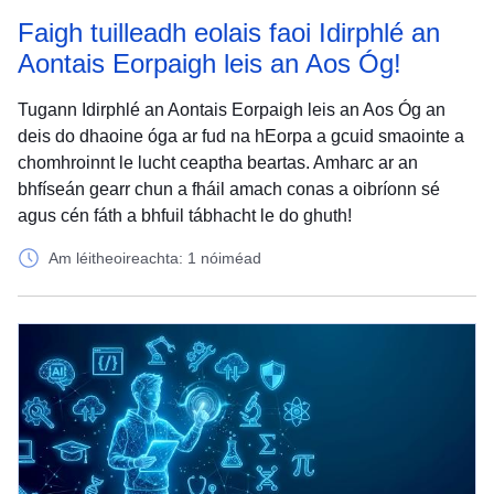
Faigh tuilleadh eolais faoi Idirphlé an
Aontais Eorpaigh leis an Aos Óg!
Tugann Idirphlé an Aontais Eorpaigh leis an Aos Óg an
deis do dhaoine óga ar fud na hEorpa a gcuid smaointe a
chomhroinnt le lucht ceaptha beartas. Amharc ar an
bhfíseán gearr chun a fháil amach conas a oibríonn sé
agus cén fáth a bhfuil tábhacht le do ghuth!
Am léitheoireachta: 1 nóiméad