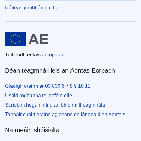
Ráiteas príobháideachais
Tuilleadh eolais
europa.eu
Déan teagmháil leis an Aontas Eorpach
Glaoigh orainn ar 00 800 6 7 8 9 10 11
Úsáid roghanna teileafóin eile
Scríobh chugainn tríd an bhfoirm theagmhála
Tabhair cuairt orainn ag ceann de lárionaid an Aontais
Na meáin shóisialta