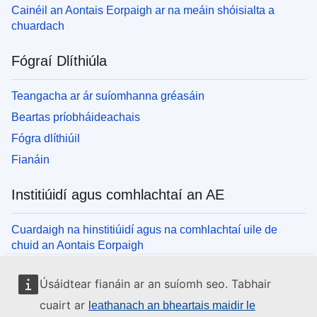
Cainéil an Aontais Eorpaigh ar na meáin shóisialta a
chuardach
Fógraí Dlíthiúla
Teangacha ar ár suíomhanna gréasáin
Beartas príobháideachais
Fógra dlíthiúil
Fianáin
Institiúidí agus comhlachtaí an AE
Cuardaigh na hinstitiúidí agus na comhlachtaí uile de
chuid an Aontais Eorpaigh
Úsáidtear fianáin ar an suíomh seo. Tabhair
cuairt ar
leathanach an bheartais maidir le