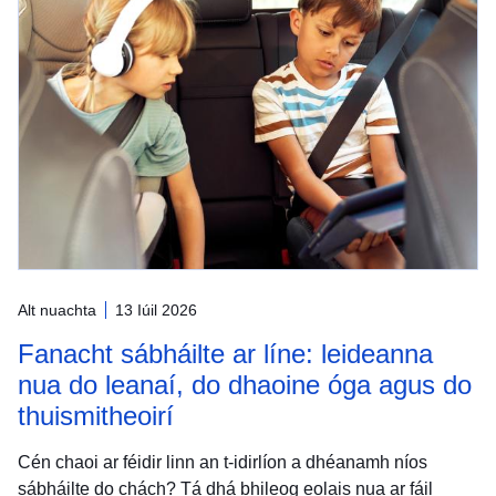
Alt nuachta
13 Iúil 2026
Fanacht sábháilte ar líne: leideanna
nua do leanaí, do dhaoine óga agus do
thuismitheoirí
Cén chaoi ar féidir linn an t-idirlíon a dhéanamh níos
sábháilte do chách? Tá dhá bhileog eolais nua ar fáil