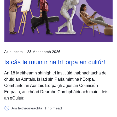
Alt nuachta
23 Meitheamh 2026
Is cás le muintir na hEorpa an cultúr!
An 18 Meitheamh shínigh trí institiúid thábhachtacha de
chuid an Aontais, is iad sin Parlaimint na hEorpa,
Comhairle an Aontais Eorpaigh agus an Coimisiún
Eorpach, an chéad Dearbhú Comhpháirteach maidir leis
an gCultúr.
Am léitheoireachta: 1 nóiméad