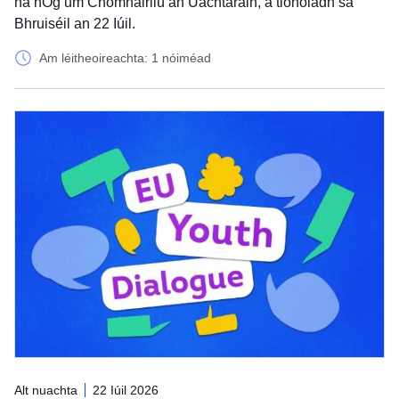
na nÓg um Chomhairliú an Uachtaráin, a tionóladh sa
Bhruiséil an 22 Iúil.
Am léitheoireachta: 1 nóiméad
Alt nuachta
22 Iúil 2026