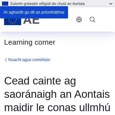
Suíomh gréasáin oifigiúil de chuid an Aontais
Ar aghaidh go dtí an príomhábhar
Menu
Learning corner
Nuacht agus comórtais
Cead cainte ag
saoránaigh an Aontais
maidir le conas ullmhú