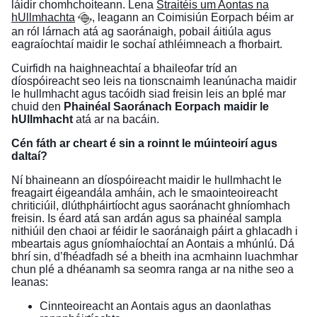
láidir chomhchoiteann. Lena
Straitéis um Aontas na
hUllmhachta
, leagann an Coimisiún Eorpach béim ar
an ról lárnach atá ag saoránaigh, pobail áitiúla agus
eagraíochtaí maidir le sochaí athléimneach a fhorbairt.
Cuirfidh na haighneachtaí a bhaileofar tríd an
díospóireacht seo leis na tionscnaimh leanúnacha maidir
le hullmhacht agus tacóidh siad freisin leis an bplé mar
chuid den
Phainéal Saoránach Eorpach maidir le
hUllmhacht
atá ar na bacáin.
Cén fáth ar cheart é sin a roinnt le múinteoirí agus
daltaí?
Ní bhaineann an díospóireacht maidir le hullmhacht le
freagairt éigeandála amháin, ach le smaointeoireacht
chriticiúil, dlúthpháirtíocht agus saoránacht ghníomhach
freisin. Is éard atá san ardán agus sa phainéal sampla
nithiúil den chaoi ar féidir le saoránaigh páirt a ghlacadh i
mbeartais agus gníomhaíochtaí an Aontais a mhúnlú. Dá
bhrí sin, d’fhéadfadh sé a bheith ina acmhainn luachmhar
chun plé a dhéanamh sa seomra ranga ar na nithe seo a
leanas:
Cinnteoireacht an Aontais agus an daonlathas