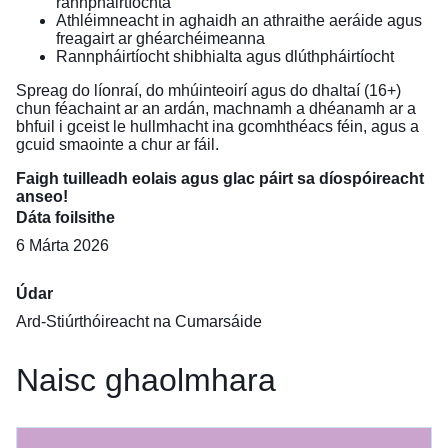
rannpháirtíochta
Athléimneacht in aghaidh an athraithe aeráide agus
freagairt ar ghéarchéimeanna
Rannpháirtíocht shibhialta agus dlúthpháirtíocht
Spreag do líonraí, do mhúinteoirí agus do dhaltaí (16+)
chun féachaint ar an ardán, machnamh a dhéanamh ar a
bhfuil i gceist le hullmhacht ina gcomhthéacs féin, agus a
gcuid smaointe a chur ar fáil.
Faigh tuilleadh eolais agus glac páirt sa díospóireacht
anseo
!
Dáta foilsithe
6 Márta 2026
Údar
Ard-Stiúrthóireacht na Cumarsáide
Naisc ghaolmhara