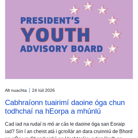
Alt nuachta
24 Iúil 2026
Cabhraíonn tuairimí daoine óga chun
todhchaí na hEorpa a mhúnlú
Cad iad na rudaí is mó ar cás le daoine óga san Eoraip
iad? Sin í an cheist atá i gcroílár an dara cruinniú de Bhord