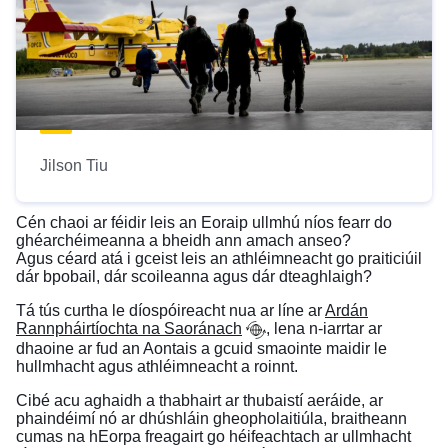
Jilson Tiu
Cén chaoi ar féidir leis an Eoraip ullmhú níos fearr do
ghéarchéimeanna a bheidh ann amach anseo?
Agus céard atá i gceist leis an athléimneacht go praiticiúil
dár bpobail, dár scoileanna agus dár dteaghlaigh?
Tá tús curtha le díospóireacht nua ar líne ar
Ardán
Rannpháirtíochta na Saoránach
, lena n-iarrtar ar
dhaoine ar fud an Aontais a gcuid smaointe maidir le
hullmhacht agus athléimneacht a roinnt.
Cibé acu aghaidh a thabhairt ar thubaistí aeráide, ar
phaindéimí nó ar dhúshláin gheopholaitiúla, braitheann
cumas na hEorpa freagairt go héifeachtach ar ullmhacht