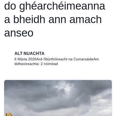
do ghéarchéimeanna
a bheidh ann amach
anseo
ALT NUACHTA
6 Márta 2026
Ard-Stiúrthóireacht na Cumarsáide
Am
léitheoireachta: 2 nóiméad