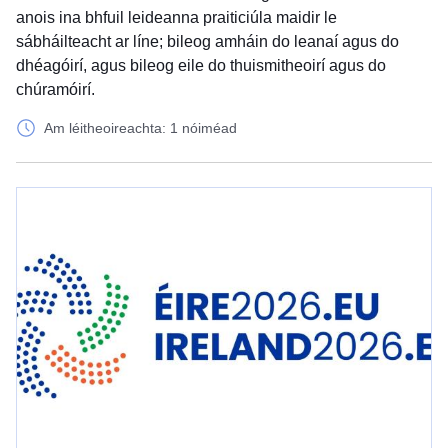
anois ina bhfuil leideanna praiticiúla maidir le
sábháilteacht ar líne; bileog amháin do leanaí agus do
dhéagóirí, agus bileog eile do thuismitheoirí agus do
chúramóirí.
Am léitheoireachta: 1 nóiméad