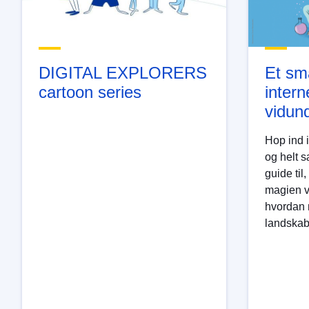
DIGITAL EXPLORERS
Et sma
cartoon series
intern
vidun
Hop ind i
og helt 
guide til
magien v
hvordan m
landskab