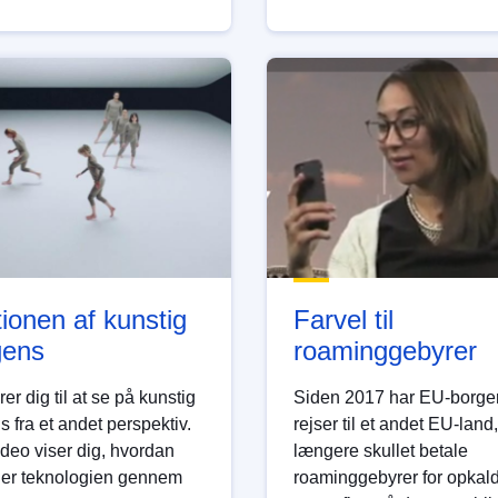
ionen af kunstig
Farvel til
igens
roaminggebyrer
rer dig til at se på kunstig
Siden 2017 har EU-borger
ns fra et andet perspektiv.
rejser til et andet EU-land
deo viser dig, hvordan
længere skullet betale
der teknologien gennem
roaminggebyrer for opkald