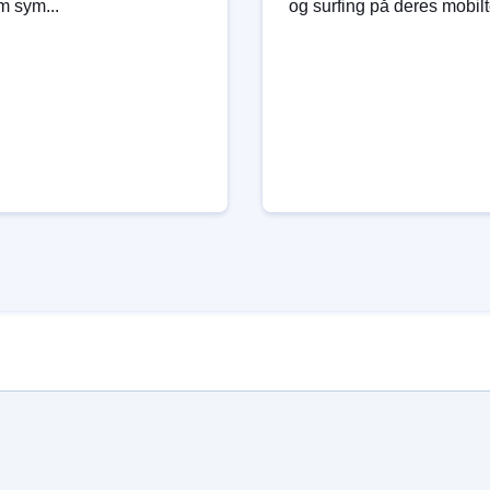
m sym...
og surfing på deres mobilte