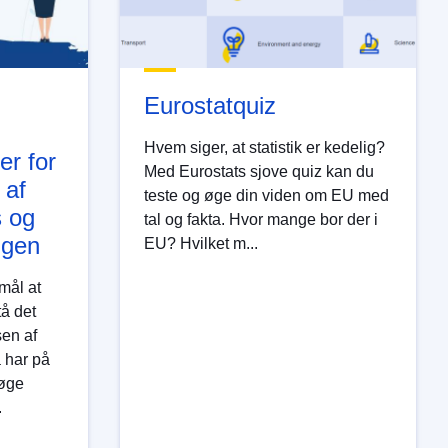
Eurostatquiz
Hvem siger, at statistik er kedelig?
er for
Med Eurostats sjove quiz kan du
 af
teste og øge din viden om EU med
s og
tal og fakta. Hvor mange bor der i
ngen
EU? Hvilket m...
rmål at
tå det
sen af
a har på
øge
.