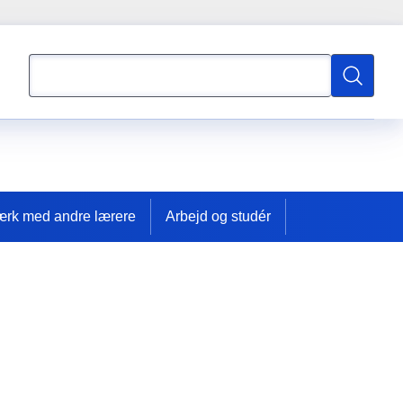
Søgning
Søgning
ærk med andre lærere
Arbejd og studér