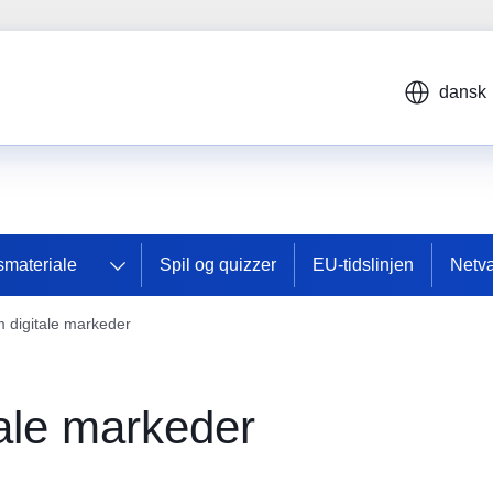
dansk
smateriale
Spil og quizzer
EU-tidslinjen
Netv
 digitale markeder
ale markeder