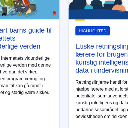
rt barns guide til
HIGHLIGHTED
ettets
derlige verden
Etiske retningslinj
lærere for brugen
 internettets vidunderlige
kunstig intelligen
særlige verden med denne
data i undervisni
, hvordan det virker,
ed programmering, og
Retningslinjerne har til fo
an frit kan gå rundt i
hjælpe lærere med at fors
et og stadig være sikker.
potentiale, som anvendel
kunstig intelligens og dat
uddannelsesområdet, og 
bevidstheden om risikoen