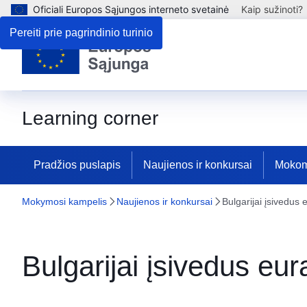
Oficiali Europos Sąjungos interneto svetainė
Kaip sužinoti?
Pereiti prie pagrindinio turinio
Learning corner
Pradžios puslapis
Naujienos ir konkursai
Mokom
Mokymosi kampelis
Naujienos ir konkursai
Bulgarijai įsivedus
Bulgarijai įsivedus eu