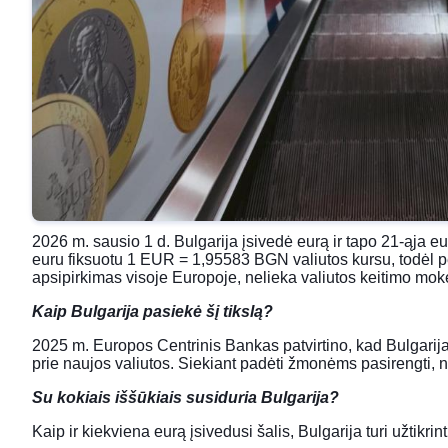
2026 m. sausio 1 d. Bulgarija įsivedė eurą ir tapo 21-ąja 
euru fiksuotu 1 EUR = 1,95583 BGN valiutos kursu, todėl perė
apsipirkimas visoje Europoje, nelieka valiutos keitimo mo
Kaip Bulgarija pasiekė šį tikslą?
2025 m. Europos Centrinis Bankas patvirtino, kad Bulgarija 
prie naujos valiutos. Siekiant padėti žmonėms pasirengti, n
Su kokiais iššūkiais susiduria Bulgarija?
Kaip ir kiekviena eurą įsivedusi šalis, Bulgarija turi užtik