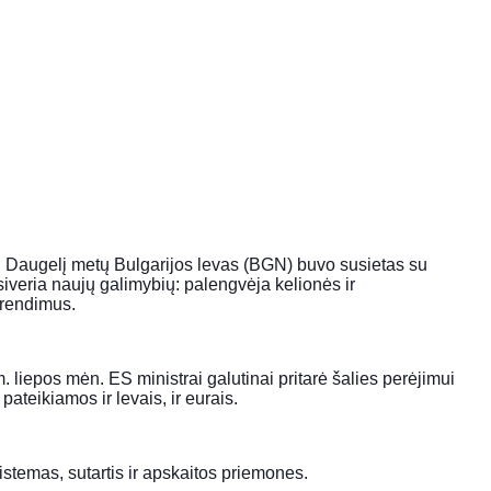
as. Daugelį metų Bulgarijos levas (BGN) buvo susietas su
siveria naujų galimybių: palengvėja kelionės ir
prendimus.
 liepos mėn. ES ministrai galutinai pritarė šalies perėjimui
teikiamos ir levais, ir eurais.
sistemas, sutartis ir apskaitos priemones.