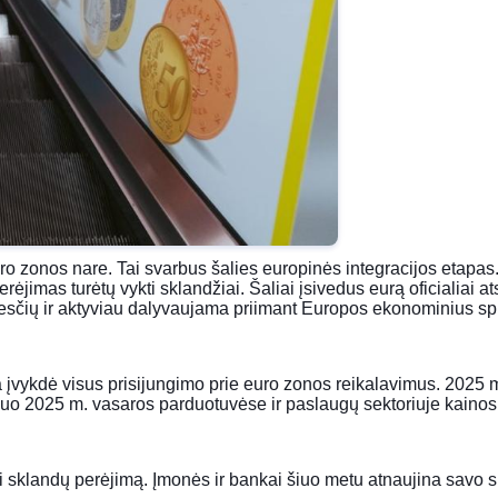
euro zonos nare. Tai svarbus šalies europinės integracijos etap
jimas turėtų vykti sklandžiai. Šaliai įsivedus eurą oficialiai at
kesčių ir aktyviau dalyvaujama priimant Europos ekonominius s
įvykdė visus prisijungimo prie euro zonos reikalavimus. 2025 m.
uo 2025 m. vasaros parduotuvėse ir paslaugų sektoriuje kainos pa
rinti sklandų perėjimą. Įmonės ir bankai šiuo metu atnaujina savo 