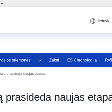
lietuvių
osios priemonės
Žaisti
ES Chronologija
Ryši
 eurą prasideda naujas etapas
rą prasideda naujas etap