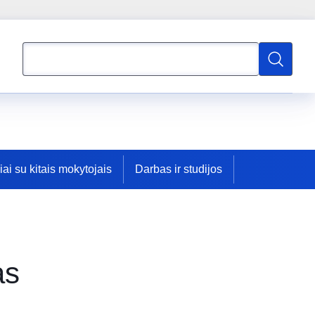
Paieška
Paieška
ai su kitais mokytojais
Darbas ir studijos
as