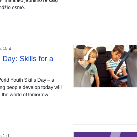
 Pirmininko jaunimo reikalų
ėdžio esmė.
s 15 d.
 Day: Skills for a
orld Youth Skills Day – a
ung people develop today will
 the world of tomorrow.
s 1 d.