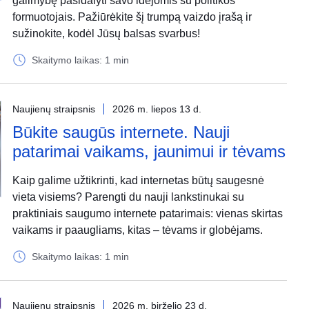
galimybę pasidalyti savo idėjomis su politikos
formuotojais. Pažiūrėkite šį trumpą vaizdo įrašą ir
sužinokite, kodėl Jūsų balsas svarbus!
Skaitymo laikas: 1 min
Naujienų straipsnis
2026 m. liepos 13 d.
Būkite saugūs internete. Nauji
patarimai vaikams, jaunimui ir tėvams
Kaip galime užtikrinti, kad internetas būtų saugesnė
vieta visiems? Parengti du nauji lankstinukai su
praktiniais saugumo internete patarimais: vienas skirtas
vaikams ir paaugliams, kitas – tėvams ir globėjams.
Skaitymo laikas: 1 min
Naujienų straipsnis
2026 m. birželio 23 d.