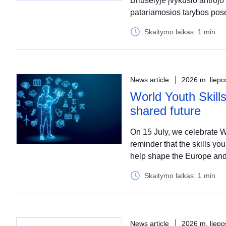
Briuselyje įvykusio antrojo
patariamosios tarybos pos
Skaitymo laikas: 1 min
News article
2026 m. liepo
World Youth Skills
shared future
On 15 July, we celebrate W
reminder that the skills yo
help shape the Europe and
Skaitymo laikas: 1 min
News article
2026 m. liepo