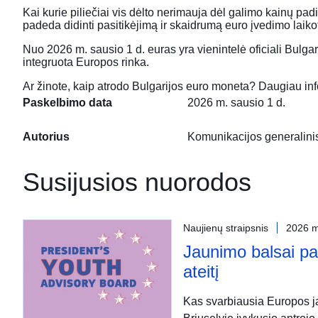
Kai kurie piliečiai vis dėlto nerimauja dėl galimo kainų pad
padeda didinti pasitikėjimą ir skaidrumą euro įvedimo laiko
Nuo 2026 m. sausio 1 d. euras yra vienintelė oficiali Bulg
integruota Europos rinka.
Ar žinote, kaip atrodo Bulgarijos euro moneta? Daugiau in
Paskelbimo data
2026 m. sausio 1 d.
Autorius
Komunikacijos generalinis
Susijusios nuorodos
Naujienų straipsnis
2026 m
Jaunimo balsai pa
ateitį
Kas svarbiausia Europos ja