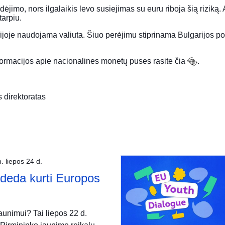
idėjimo, nors ilgalaikis levo susiejimas su euru riboja šią riziką
tarpiu.
arijoje naudojama valiuta. Šiuo perėjimu stiprinama Bulgarijos 
formacijos apie nacionalines monetų puses rasite
čia
.
 direktoratas
. liepos 24 d.
deda kurti Europos
unimui? Tai liepos 22 d.